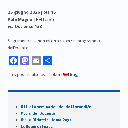
25 giugno 2026 |
ore 15
Aula Magna |
Rettorato
via Ostiense 133
Seguiranno ulteriori informazioni sul programma
dell'evento
Link identifier #identifier__46685-1
Link identifier #identifier__24956-2
Link identifier #identifier__113310-3
Link identifier #identifier__165323-4
F
M
E
C
ac
as
m
o
Link identifier #identifier__89175-5
This post is also available in:
Eng
e
to
ai
n
Skip back to navigation
b
d
l
di
o
o
vi
Sidebar
o
n
di
Attività seminariali dei dottorandi/e
k
Avvisi del Docente
Avvisi Didattici Home Page
Colloqui di Fisica