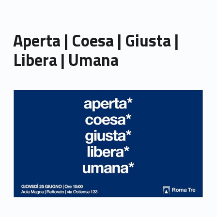
Aperta | Coesa | Giusta |
Libera | Umana
Link identifier archive #link-archive-thumb-soap-47295