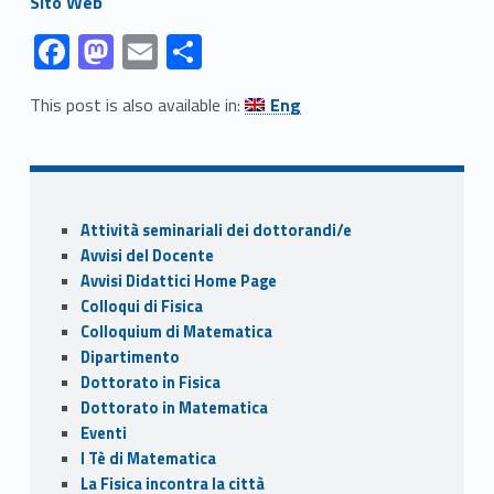
Sito Web
Link identifier #identifier__115803-1
Link identifier #identifier__102266-2
Link identifier #identifier__48533-3
Link identifier #identifier__168638-4
F
M
E
C
ac
as
m
o
Link identifier #identifier__196947-5
This post is also available in:
Eng
e
to
ai
n
Skip back to navigation
b
d
l
di
o
o
vi
Sidebar
o
n
di
Attività seminariali dei dottorandi/e
k
Avvisi del Docente
Avvisi Didattici Home Page
Colloqui di Fisica
Colloquium di Matematica
Dipartimento
Dottorato in Fisica
Dottorato in Matematica
Eventi
I Tè di Matematica
La Fisica incontra la città