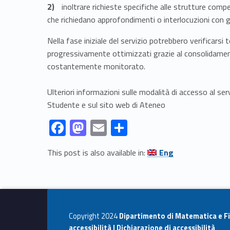
inoltrare richieste specifiche alle strutture comp
che richiedano approfondimenti o interlocuzioni con gli
Nella fase iniziale del servizio potrebbero verificarsi 
progressivamente ottimizzati grazie al consolidamen
costantemente monitorato.
Ulteriori informazioni sulle modalità di accesso al serv
Studente e sul sito web di Ateneo
Link identifier #identifier__170819-1
Link identifier #identifier__193565-2
Link identifier #identifier__92331-3
Link identifier #identifier__57296-4
F
M
E
C
ac
as
m
o
Link identifier #identifier__163871-5
This post is also available in:
Eng
e
to
ai
n
Skip back to navigation
b
d
l
di
o
o
vi
o
n
di
Copyright 2024
Dipartimento di Matematica e Fi
k
accessibilità |
Dichiarazione di accessibilità