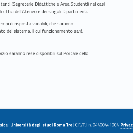
etenti (Segreterie Didattiche e Area Studenti) nei casi
 uffici dell’Ateneo e dei singoli Dipartimenti.
tempi di risposta variabili, che saranno
to del sistema, il cui funzionamento sarà
izio saranno rese disponibili sul Portale dello
sica
|
Università degli studi Roma Tre
| C.F./P.I. n. 04400441004 |
Privac