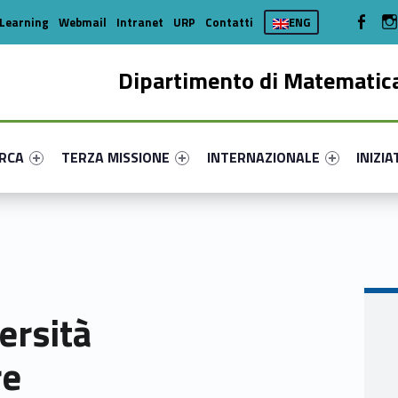
WebMan 
Learning
Webmail
Intranet
URP
Contatti
ENG
Dipartimento di Matematica
enu-primary-47630-16
dentifier #link-menu-primary-3297-35
Link identifier #link-menu-primary-12538-44
Link identifier #link-menu-prima
Link ide
ERCA
TERZA MISSIONE
INTERNAZIONALE
INIZIA
ersità
re