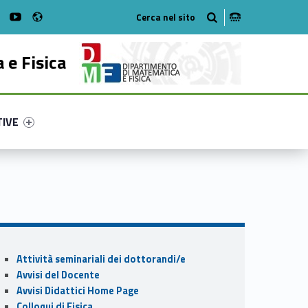
Radio
on Facebook
WebMan on Instagram
WebMan on Youtube
 e Fisica
ry-55673-53
ntifier #link-menu-primary-5068-62
TIVE
Sidebar
Attività seminariali dei dottorandi/e
Avvisi del Docente
Avvisi Didattici Home Page
Colloqui di Fisica