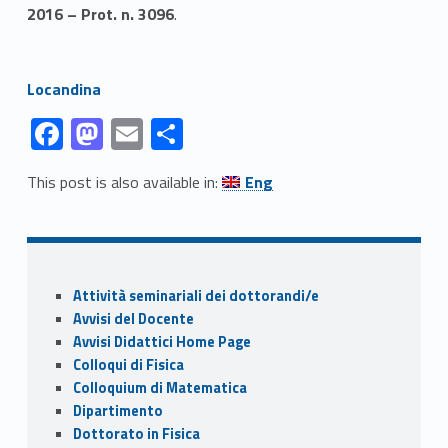
2016 – Prot. n. 3096
.
Link identifier #identifier__151355-2
Locandina
Link identifier #identifier__194261-1
Link identifier #identifier__52398-2
Link identifier #identifier__131203-3
Link identifier #identifier__38555-4
F
M
E
C
ac
as
m
o
Link identifier #identifier__196469-5
This post is also available in:
Eng
e
to
ai
n
Skip back to navigation
b
d
l
di
o
o
vi
Sidebar
o
n
di
Attività seminariali dei dottorandi/e
k
Avvisi del Docente
Avvisi Didattici Home Page
Colloqui di Fisica
Colloquium di Matematica
Dipartimento
Dottorato in Fisica