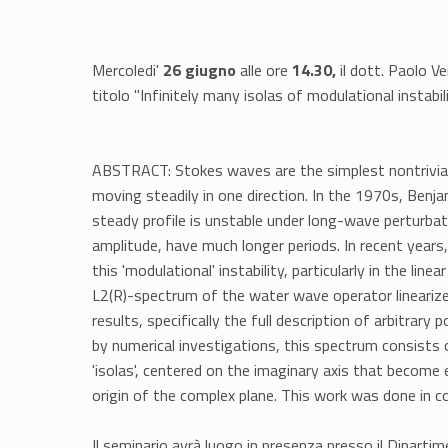
Mercoledi'
26 giugno
alle ore
14.30,
il dott. Paolo Ve
titolo "Infinitely many isolas of modulational instabi
ABSTRACT: Stokes waves are the simplest nontrivial 
moving steadily in one direction. In the 1970s, Benj
steady profile is unstable under long-wave perturbati
amplitude, have much longer periods. In recent year
this 'modulational' instability, particularly in the li
L2(R)-spectrum of the water wave operator linearized
results, specifically the full description of arbitrar
by numerical investigations, this spectrum consists of
'isolas', centered on the imaginary axis that becom
origin of the complex plane. This work was done in col
Il seminario avrà luogo in presenza presso il Diparti