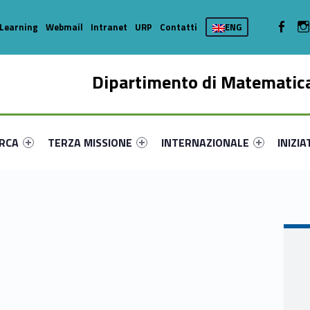
WebMan 
Learning
Webmail
Intranet
URP
Contatti
ENG
Dipartimento di Matematica
enu-primary-58072-16
dentifier #link-menu-primary-11691-35
Link identifier #link-menu-primary-22993-44
Link identifier #link-menu-prima
Link ide
ERCA
TERZA MISSIONE
INTERNAZIONALE
INIZIA