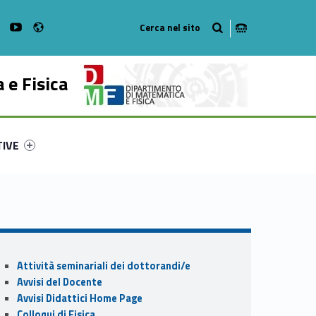
Radio
on Facebook
WebMan on Instagram
WebMan on Youtube
 e Fisica
ry-22667-53
ntifier #link-menu-primary-8839-62
TIVE
Sidebar
Attività seminariali dei dottorandi/e
Avvisi del Docente
Avvisi Didattici Home Page
Colloqui di Fisica