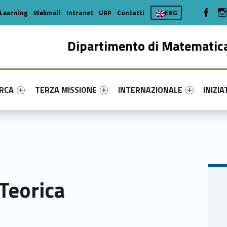
WebMan 
Learning
Webmail
Intranet
URP
Contatti
ENG
Dipartimento di Matematica
enu-primary-88001-16
dentifier #link-menu-primary-23486-35
Link identifier #link-menu-primary-21957-44
Link identifier #link-menu-prima
Link ide
ERCA
TERZA MISSIONE
INTERNAZIONALE
INIZIA
 Teorica