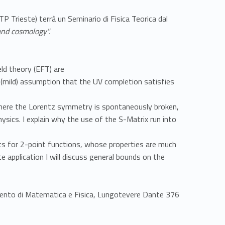
CTP Trieste) terrà un Seminario di Fisica Teorica dal
and cosmology".
eld theory (EFT) are
e (mild) assumption that the UV completion satisfies
where the Lorentz symmetry is spontaneously broken,
sics. I explain why the use of the S-Matrix run into
ts for 2-point functions, whose properties are much
te application I will discuss general bounds on the
timento di Matematica e Fisica, Lungotevere Dante 376