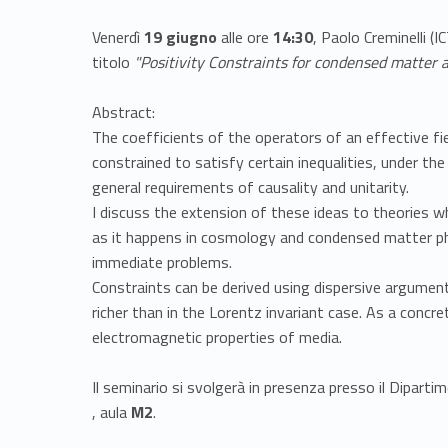
Venerdì
19 giugno
alle ore
14:30
, Paolo Creminelli (I
titolo
"Positivity Constraints for condensed matter 
Abstract:
The coefficients of the operators of an effective fi
constrained to satisfy certain inequalities, under th
general requirements of causality and unitarity.
I discuss the extension of these ideas to theories 
as it happens in cosmology and condensed matter phy
immediate problems.
Constraints can be derived using dispersive argumen
richer than in the Lorentz invariant case. As a concre
electromagnetic properties of media.
Il seminario si svolgerà in presenza presso il Dipar
, aula
M2
.