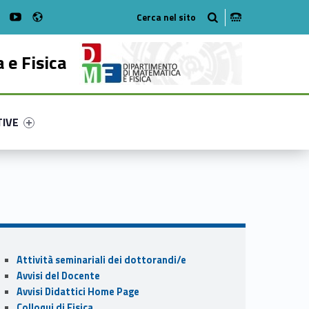
Radio
on Facebook
WebMan on Instagram
WebMan on Youtube
 e Fisica
ry-47138-53
ntifier #link-menu-primary-61043-62
TIVE
Sidebar
Attività seminariali dei dottorandi/e
Avvisi del Docente
Avvisi Didattici Home Page
Colloqui di Fisica