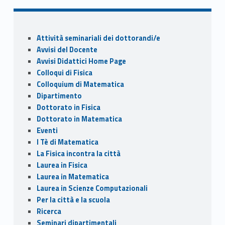
b
d
l
di
o
o
vi
Sidebar
o
n
di
Attività seminariali dei dottorandi/e
k
Avvisi del Docente
Avvisi Didattici Home Page
Colloqui di Fisica
Colloquium di Matematica
Dipartimento
Dottorato in Fisica
Dottorato in Matematica
Eventi
I Tè di Matematica
La Fisica incontra la città
Laurea in Fisica
Laurea in Matematica
Laurea in Scienze Computazionali
Per la città e la scuola
Ricerca
Seminari dipartimentali