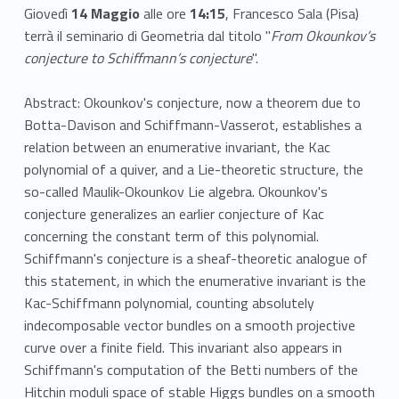
Giovedì
14 Maggio
alle ore
14:15
, Francesco Sala (Pisa)
terrà il seminario di Geometria dal titolo "
From Okounkov’s
conjecture to Schiffmann’s conjecture
".
Abstract: Okounkov's conjecture, now a theorem due to
Botta-Davison and Schiffmann-Vasserot, establishes a
relation between an enumerative invariant, the Kac
polynomial of a quiver, and a Lie-theoretic structure, the
so-called Maulik-Okounkov Lie algebra. Okounkov's
conjecture generalizes an earlier conjecture of Kac
concerning the constant term of this polynomial.
Schiffmann's conjecture is a sheaf-theoretic analogue of
this statement, in which the enumerative invariant is the
Kac-Schiffmann polynomial, counting absolutely
indecomposable vector bundles on a smooth projective
curve over a finite field. This invariant also appears in
Schiffmann's computation of the Betti numbers of the
Hitchin moduli space of stable Higgs bundles on a smooth