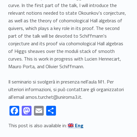
curve. In the first part of the talk, I will introduce the
relevant notions needed to state Okounkov's conjecture,
as well as the theory of cohomological Hall algebras of
quivers, which plays a key role in its proof. The second
part of the talk will be devoted to Schiffmann's
conjecture and its proof via cohomological Hall algebras
of Higgs sheaves over the moduli stack of smooth
curves. This is work in progress with Lucien Hennecart,
Mauro Porta, and Olivier Schiffmann.
Il seminario si svolgerà in presenza nell'aula M1. Per
ulteriori informazioni, si può contattare gli organizzatori
all'email amos.turchet@uniroma3.it.
Link identifier #identifier__64468-1
Link identifier #identifier__131234-2
Link identifier #identifier__2228-3
Link identifier #identifier__68484-4
F
M
E
C
ac
as
m
o
Link identifier #identifier__116709-5
This post is also available in:
Eng
e
to
ai
n
Skip back to navigation