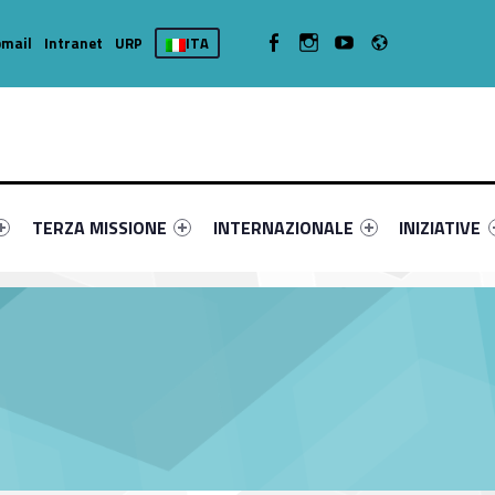
Radio
WebMan on Facebook
WebMan on Instagram
WebMan on Youtube
mail
Intranet
URP
ITA
rimary-96601-3
ier #link-menu-primary-95647-8
Link identifier #link-menu-primary-33543-12
Link identifier #link-menu-primary-57
Link identifi
TERZA MISSIONE
INTERNAZIONALE
INIZIATIVE