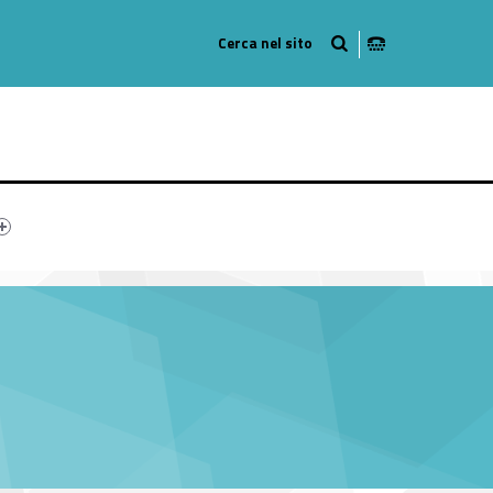
999-18
er #link-menu-primary-49313-21