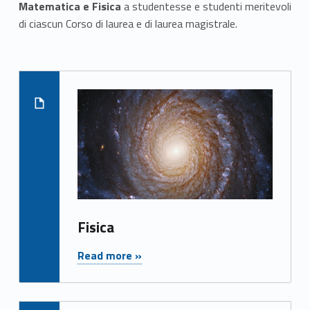
d
Matematica e Fisica
a studentesse e studenti meritevoli
di ciascun Corso di laurea e di laurea magistrale.
i
Skip back to navigation
m
List of subpages:
e
Read more on "Fisica
r
i
t
o
e
Fisica
"Fisica"
B
Read more »
o