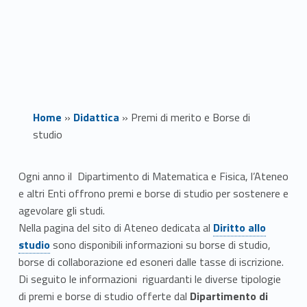
Home
»
Didattica
»
Premi di merito e Borse di
studio
P
Ogni anno il Dipartimento di Matematica e Fisica, l’Ateneo
e altri Enti offrono premi e borse di studio per sostenere e
r
agevolare gli studi.
Link identifier #identifier__183642-4
Link identifier #identifier__32609-1
e
Nella pagina del sito di Ateneo dedicata al
Diritto allo
studio
sono disponibili informazioni su borse di studio,
m
borse di collaborazione ed esoneri dalle tasse di iscrizione.
Di seguito le informazioni riguardanti le diverse tipologie
i
di premi e borse di studio offerte dal
Dipartimento di