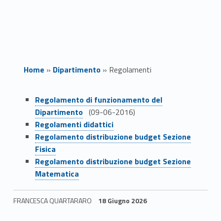
Home
»
Dipartimento
»
Regolamenti
Link identifier #identifier__151860-1
R
Regolamento di funzionamento del
Dipartimento
(09-06-2016)
e
Link identifier #identifier__62407-2
Regolamenti didattici
Link identifier #identifier__126670-3
g
Regolamento distribuzione budget Sezione
Fisica
o
Link identifier #identifier__65900-4
Regolamento distribuzione budget Sezione
Regolamento distribuzione budget Sezione FisicaLink identifier #identifier__84618-1
Matematica
l
a
FRANCESCA QUARTARARO
18 Giugno 2026
Skip back to navigation