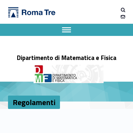
Primary Menu
Regolamenti - Dipartimento di Matematica e Fisica
Dipartimento di Matematica e Fisica
Dipartimento di Matematica e Fisica dell'Università degli Studi Roma Tre
Apri il menu secondario
Header info sidebar
Dipartimento di Matematica e Fisica
Regolamenti