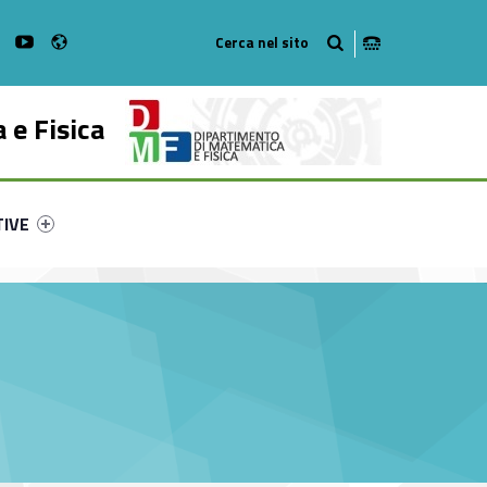
Radio
on Facebook
WebMan on Instagram
WebMan on Youtube
 e Fisica
ry-94962-53
ntifier #link-menu-primary-75621-62
TIVE