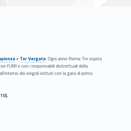
Link identifier #identifier__100010-3
apienza
e
Tor Vergata
. Ogni anno Roma Tre ospita
on l’UMI e con i responsabili distrettuali della
l’interno dei singoli istituti con la gara di primo
10).