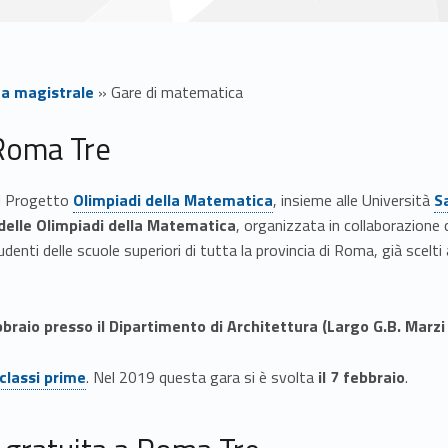
rea magistrale
»
Gare di matematica
 Roma Tre
Link identifier #identifier__175098-1
Link identifier #identifier__56904-2
el Progetto
Olimpiadi della Matematica
, insieme alle Università
S
 delle Olimpiadi della Matematica
, organizzata in collaborazione c
nti delle scuole superiori di tutta la provincia di Roma, già scelti al
bbraio presso il Dipartimento di Architettura (Largo G.B. Marzi 
 classi prime
. Nel 2019 questa gara si è svolta
il 7 febbraio
.