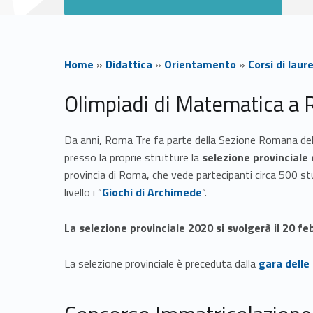
Home
»
Didattica
»
Orientamento
»
Corsi di lau
G
Olimpiadi di Matematica a
a
Da anni, Roma Tre fa parte della Sezione Romana d
presso la proprie strutture la
selezione provinciale
r
provincia di Roma, che vede partecipanti circa 500 stude
Link identifier #identifier__86175-4
livello i “
Giochi di Archimede
“.
e
La selezione provinciale 2020 si svolgerà il 20 fe
d
Link identifier #identifier__84116-5
La selezione provinciale è preceduta dalla
gara delle
i