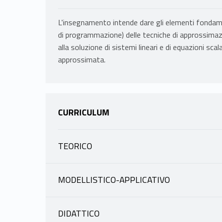
L'insegnamento intende dare gli elementi fondamen
di programmazione) delle tecniche di approssimazi
alla soluzione di sistemi lineari e di equazioni scala
approssimata.
CURRICULUM
TEORICO
INFORMAZIONI
MODELLISTICO-APPLICATIVO
INFORMAZIONI
FERRETTI ROBERTO
|
scheda docente
materiale didattico
DIDATTICO