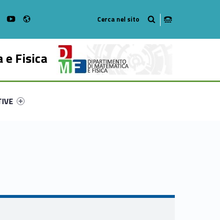
Radio
on Facebook
WebMan on Instagram
WebMan on Youtube
 e Fisica
ry-26776-53
ntifier #link-menu-primary-7774-62
TIVE