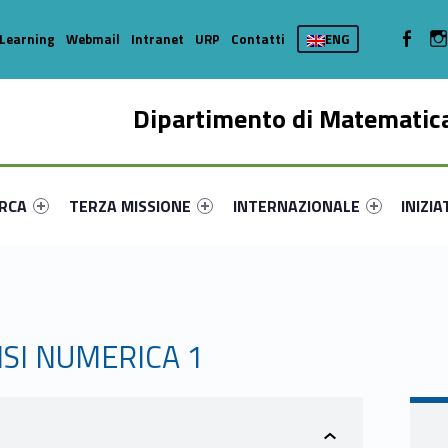
WebMan 
Learning
Webmail
Intranet
URP
Contatti
ENG
Dipartimento di Matematica
enu-primary-76211-16
dentifier #link-menu-primary-30715-35
Link identifier #link-menu-primary-78333-44
Link identifier #link-menu-prima
Link ide
ERCA
TERZA MISSIONE
INTERNAZIONALE
INIZIA
ISI NUMERICA 1