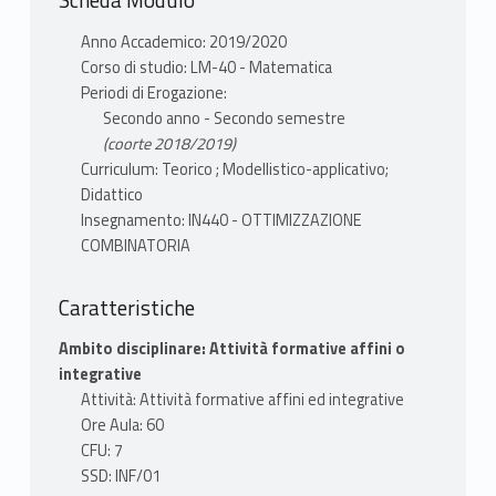
OTTIMIZZAZIONE COMBINATORIA in
Scienze Computazionali LM-40
Anno Accademico: 2019/2020
(docente da definire)
Corso di studio: LM-40 - Matematica
Periodi di Erogazione:
Secondo anno - Secondo semestre
(coorte 2018/2019)
Curriculum: Teorico ; Modellistico-applicativo;
Didattico
Insegnamento: IN440 - OTTIMIZZAZIONE
COMBINATORIA
Caratteristiche
Ambito disciplinare: Attività formative affini o
integrative
Attività: Attività formative affini ed integrative
Ore Aula: 60
CFU: 7
SSD: INF/01