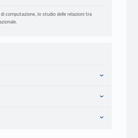
di computazione, lo studio delle relazioni tra
azionale.
À E COMPLESSITÀ in Scienze