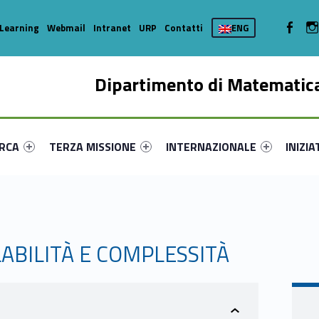
WebMan 
Learning
Webmail
Intranet
URP
Contatti
ENG
Dipartimento di Matematica
enu-primary-66385-16
dentifier #link-menu-primary-81843-35
Link identifier #link-menu-primary-28022-44
Link identifier #link-menu-prima
Link ide
ERCA
TERZA MISSIONE
INTERNAZIONALE
INIZIA
ABILITÀ E COMPLESSITÀ