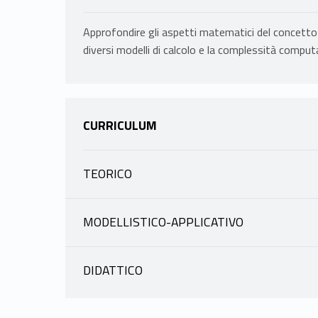
Approfondire gli aspetti matematici del concetto 
diversi modelli di calcolo e la complessità comput
CURRICULUM
TEORICO
INFORMAZIONI
MODELLISTICO-APPLICATIVO
INFORMAZIONI
PEDICINI MARCO
|
scheda docente
materiale didattico
DIDATTICO
INFORMAZIONI
PEDICINI MARCO
Fruizione: 20410417 IN410-CALCOLABILIT
Computazionali LM-40 PEDICINI MARCO
|
scheda docente
materiale didattico