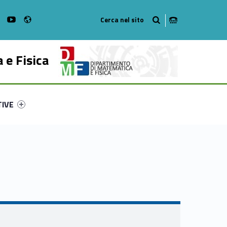
Radio
on Facebook
WebMan on Instagram
WebMan on Youtube
 e Fisica
ry-11210-53
ntifier #link-menu-primary-99122-62
TIVE