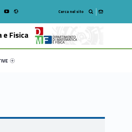
Radio
on Facebook
WebMan on Instagram
WebMan on Youtube
 e Fisica
ry-81078-53
ntifier #link-menu-primary-60575-62
TIVE