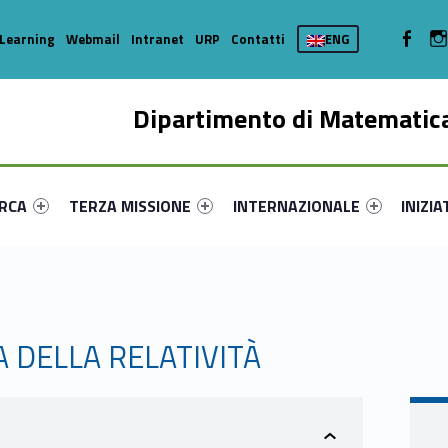
WebMan 
Learning
Webmail
Intranet
URP
Contatti
ENG
Dipartimento di Matematica
enu-primary-5706-16
dentifier #link-menu-primary-12905-35
Link identifier #link-menu-primary-24493-44
Link identifier #link-menu-prima
Link ide
ERCA
TERZA MISSIONE
INTERNAZIONALE
INIZIA
A DELLA RELATIVITÀ