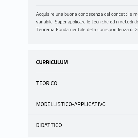
Acquisire una buona conoscenza dei concetti e meto
variabile. Saper applicare le tecniche ed i metodi de
Teorema Fondamentale della corrispondenza di Gal
CURRICULUM
TEORICO
INFORMAZIONI
MODELLISTICO-APPLICATIVO
INFORMAZIONI
PAPPALARDI FRANCESCO
|
scheda docente
materiale didattico
DIDATTICO
INFORMAZIONI
PAPPALARDI FRANCESCO
Fruizione: 20402083 AL310 - ISTITUZION