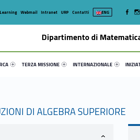
WebMan 
Learning
Webmail
Intranet
URP
Contatti
ENG
Dipartimento di Matematica
enu-primary-41583-16
dentifier #link-menu-primary-90624-35
Link identifier #link-menu-primary-14382-44
Link identifier #link-menu-prima
Link ide
ERCA
TERZA MISSIONE
INTERNAZIONALE
INIZIA
TUZIONI DI ALGEBRA SUPERIORE