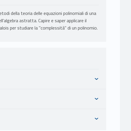
di della teoria delle equazioni polinomiali di una
ll'algebra astratta. Capire e saper applicare il
ois per studiare la "complessità" di un polinomio.
I DI ALGEBRA SUPERIORE in Matematica L-