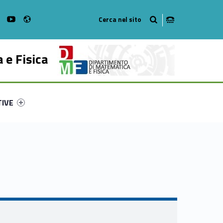
Radio
on Facebook
WebMan on Instagram
WebMan on Youtube
 e Fisica
ry-19015-53
ntifier #link-menu-primary-23924-62
TIVE