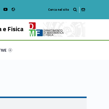
Radio
on Facebook
WebMan on Instagram
WebMan on Youtube
 e Fisica
ry-31096-53
ntifier #link-menu-primary-99896-62
TIVE