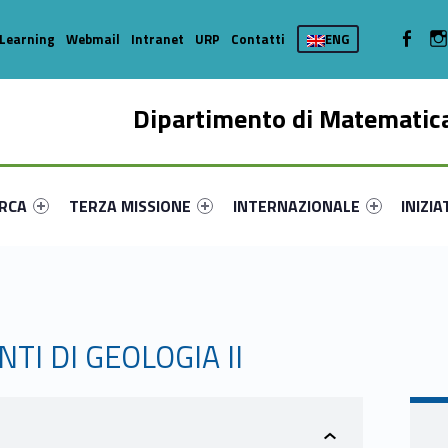
WebMan 
Learning
Webmail
Intranet
URP
Contatti
ENG
Dipartimento di Matematica
enu-primary-18746-16
dentifier #link-menu-primary-6649-35
Link identifier #link-menu-primary-42275-44
Link identifier #link-menu-prima
Link ide
ERCA
TERZA MISSIONE
INTERNAZIONALE
INIZIA
TI DI GEOLOGIA II