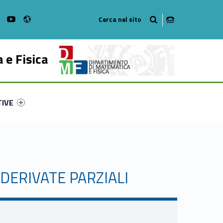
Radio
on Facebook
WebMan on Instagram
WebMan on Youtube
 e Fisica
ry-58189-53
ntifier #link-menu-primary-73382-62
TIVE
 DERIVATE PARZIALI