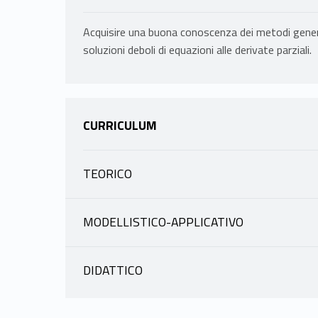
Acquisire una buona conoscenza dei metodi general
soluzioni deboli di equazioni alle derivate parziali.
CURRICULUM
TEORICO
INFORMAZIONI
MODELLISTICO-APPLICATIVO
INFORMAZIONI
HAUS EMANUELE
|
scheda docente
materiale didattico
DIDATTICO
PROGRAMMA
INFORMAZIONI
ESPOSITO PIERPAOLO
Richiami
ESPOSITO PIERPAOLO
|
scheda docente
materiale didattico