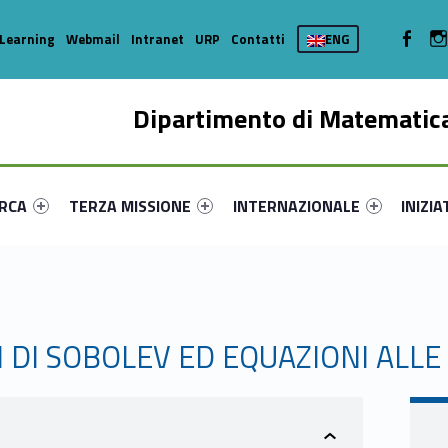
WebMan 
Learning
Webmail
Intranet
URP
Contatti
ENG
Dipartimento di Matematica
enu-primary-84996-16
dentifier #link-menu-primary-99168-35
Link identifier #link-menu-primary-37548-44
Link identifier #link-menu-prima
Link ide
ERCA
TERZA MISSIONE
INTERNAZIONALE
INIZIA
I DI SOBOLEV ED EQUAZIONI ALLE