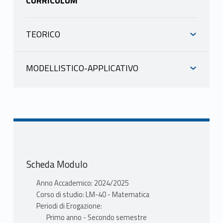
CURRICULUM
TEORICO
INFORMAZIONI
MODELLISTICO-APPLICATIVO
INFORMAZIONI
PEDICINI MARCO
scheda docente
materiale didattico
PEDICINI MARCO
Mutuazione: 20410424 IN450-
scheda docente
ALGORITMI PER LA CRITTOGRAFIA in
materiale didattico
Scienze Computazionali LM-40
Scheda Modulo
Mutuazione: 20410424 IN450-
PEDICINI MARCO
ALGORITMI PER LA CRITTOGRAFIA in
Anno Accademico: 2024/2025
Scienze Computazionali LM-40
Corso di studio: LM-40 - Matematica
PROGRAMMA
PEDICINI MARCO
Periodi di Erogazione:
1. Crittografia Classica
Primo anno - Secondo semestre