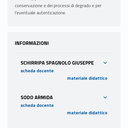
conservazione e dei processi di degrado e per
l’eventuale autenticazione.
INFORMAZIONI
SCHIRRIPA SPAGNOLO GIUSEPPE
scheda docente
materiale didattico
PROGRAMMA
Introduzione al corso. Panoramica delle
SODO ARMIDA
procedure di indagine per studi di autenticità
scheda docente
dei manufatti. Tecniche non distruttive,
materiale didattico
distruttive e micro-distruttive. Metodi di
PROGRAMMA
datazione (radiocarbonio,