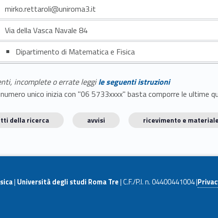
mirko.rettaroli@uniroma3.it
Via della Vasca Navale 84
Dipartimento di Matematica e Fisica
enti, incomplete o errate leggi
le seguenti istruzioni
E il numero unico inizia con "06 5733xxxx" basta comporre le ultime 
tti della ricerca
avvisi
ricevimento e materiale
sica
|
Università degli studi Roma Tre
| C.F./P.I. n. 04400441004 |
Privac