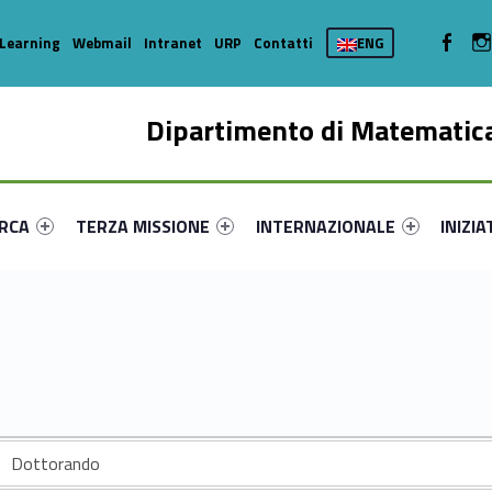
WebMan 
Learning
Webmail
Intranet
URP
Contatti
ENG
Dipartimento di Matematica
enu-primary-97986-16
dentifier #link-menu-primary-91900-35
Link identifier #link-menu-primary-16775-44
Link identifier #link-menu-prima
Link ide
ERCA
TERZA MISSIONE
INTERNAZIONALE
INIZIA
Dottorando