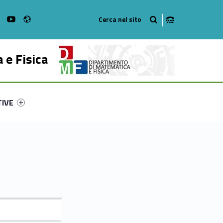
Radio
on Facebook
WebMan on Instagram
WebMan on Youtube
 e Fisica
ry-90636-53
ntifier #link-menu-primary-50603-62
TIVE