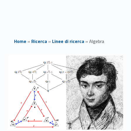
Home
»
Ricerca
»
Linee di ricerca
»
Algebra
A
l
g
e
b
r