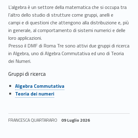
a
L’algebra è un settore della matematica che si occupa tra
l’altro dello studio di strutture come gruppi, anelli e
campi e di questioni che attengono alla distribuzione e, più
in generale, al comportamento di sistemi numerici e delle
loro applicazioni.
Presso il DMF di Roma Tre sono attivi due gruppi di ricerca
in Algebra, uno di Algebra Commutativa ed uno di Teoria
dei Numeri.
Gruppi di ricerca
Link identifier #identifier__55434-1
Algebra Commutativa
Link identifier #identifier__68915-2
Teoria dei numeri
FRANCESCA QUARTARARO
09 Luglio 2026
Skip back to navigation