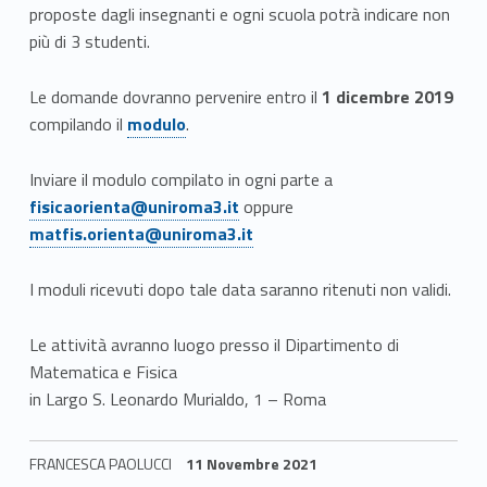
proposte dagli insegnanti e ogni scuola potrà indicare non
e
più di 3 studenti.
m
Le domande dovranno pervenire entro il
1 dicembre 2019
a
Link identifier #identifier__71598-2
compilando il
modulo
.
t
Link identifier #identifier__98077-3
Inviare il modulo compilato in ogni parte a
i
Link identifier #identifier__125495-4
fisicaorienta@uniroma3.it
oppure
matfis.orienta@uniroma3.it
c
a
I moduli ricevuti dopo tale data saranno ritenuti non validi.
:
Le attività avranno luogo presso il Dipartimento di
A
Matematica e Fisica
in Largo S. Leonardo Murialdo, 1 – Roma
l
g
FRANCESCA PAOLUCCI
11 Novembre 2021