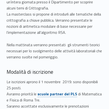
e
un’intera giornata presso il Dipartimento per scoprire
r
alcuni temi di Crittografia.
La masterclass si propone di introdurli alle tematiche della
c
crittografia a chiave pubblica. Verranno presentate le
nozioni di aritmetica modulare di base necessarie per
l
l’implementazione all’algoritmo RSA.
a
Nella mattinata verranno presentati gli strumenti teorici
s
necessari per lo svolgimento delle attività laboratoriali che
s
verranno svolte nel pomeriggio.
d
Modalità di iscrizione
i
Le iscrizioni aprono il 1 novembre 2019: sono disponibili
M
25 posti.
Link identifier #identifier__157447-1
Avranno priorità le
scuole partner del PLS
di Matematica
a
e Fisica di Roma Tre.
t
Saranno accettate esclusivamente le prenotazioni