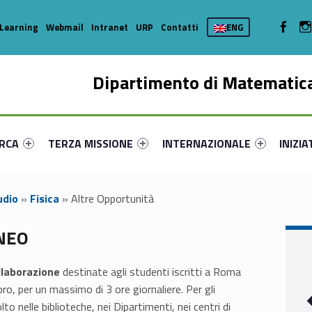
WebMan 
Learning
Webmail
Intranet
URP
Contatti
ENG
Dipartimento di Matematica
enu-primary-14736-16
dentifier #link-menu-primary-37255-35
Link identifier #link-menu-primary-23669-44
Link identifier #link-menu-prima
Link ide
ERCA
TERZA MISSIONE
INTERNAZIONALE
INIZIA
udio
»
Fisica
»
Altre Opportunità
ENEO
llaborazione
destinate agli studenti iscritti a Roma
o, per un massimo di 3 ore giornaliere. Per gli
to nelle biblioteche, nei Dipartimenti, nei centri di