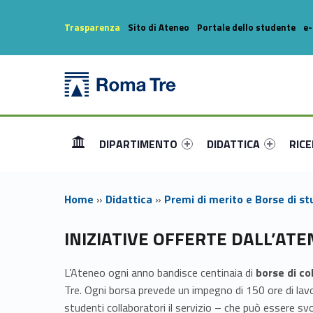
Header info sidebar
Trasparenza
Sito di Ateneo
Portale dello studente
e-
Altre Opportunità - Dipartimento di Matematica e Fisica
Dipartimento di Matematica e Fisica
Primary Menu
Link identifier #link-menu-primary-83389-1
Link identifier #link-m
Link i
Dipartimento di Matematica e Fisica dell'Università degli Studi Roma Tre
DIPARTIMENTO
DIDATTICA
RIC
Home
»
Didattica
»
Premi di merito e Borse di st
A
INIZIATIVE OFFERTE DALL’AT
l
L’Ateneo ogni anno bandisce centinaia di
borse di co
Tre. Ogni borsa prevede un impegno di 150 ore di lavor
t
studenti collaboratori il servizio – che può essere svol