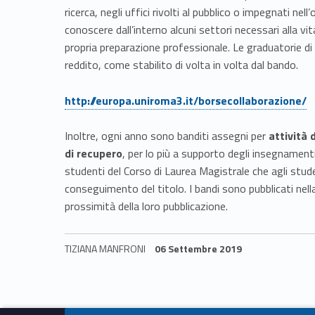
ricerca, negli uffici rivolti al pubblico o impegnati ne
r
conoscere dall’interno alcuni settori necessari alla vit
propria preparazione professionale. Le graduatorie d
e
reddito, come stabilito di volta in volta dal bando.
O
Link identifier #identifier__166502-1
http://europa.uniroma3.it/borsecollaborazione/
p
Inoltre, ogni anno sono banditi assegni per
attività 
di recupero
, per lo più a supporto degli insegnamenti 
p
studenti del Corso di Laurea Magistrale che agli stude
conseguimento del titolo. I bandi sono pubblicati nel
o
prossimità della loro pubblicazione.
r
TIZIANA MANFRONI
06 Settembre 2019
t
Skip back to navigation
u