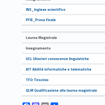
e
Link identifier #identifier__194377-1
INS_Inglese scientifico
Link identifier #identifier__132242-2
g
PFB_Prova finale
n
Laurea Magistrale
a
Insegnamento
m
Link identifier #identifier__58597-3
UCL Ulteriori conoscenze linguistiche
e
Link identifier #identifier__196127-4
AIT Abilità informatiche e telematiche
n
Link identifier #identifier__4111-5
TFO Tirocinio
t
Link identifier #identifier__186565-6
QLM Qualificazione alla laurea magistrale
i
Link identifier #identifier__189353-7
Link identifier #identifier__154475-8
Link identifier #identifier__1604-9
Link identifier #identifier__187932-10