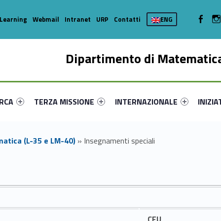
WebMan 
Learning
Webmail
Intranet
URP
Contatti
ENG
Dipartimento di Matematica
enu-primary-81722-16
dentifier #link-menu-primary-32856-35
Link identifier #link-menu-primary-7622-44
Link identifier #link-menu-prima
Link ide
ERCA
TERZA MISSIONE
INTERNAZIONALE
INIZIA
atica (L-35 e LM-40)
»
Insegnamenti speciali
CFU