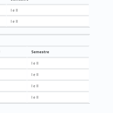
I e II
I e II
U
Semestre
I e II
I e II
I e II
I e II