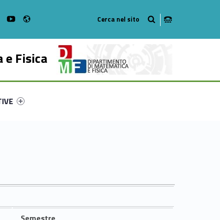
Radio
on Facebook
WebMan on Instagram
WebMan on Youtube
 e Fisica
ry-18104-53
ntifier #link-menu-primary-13549-62
TIVE
Semestre