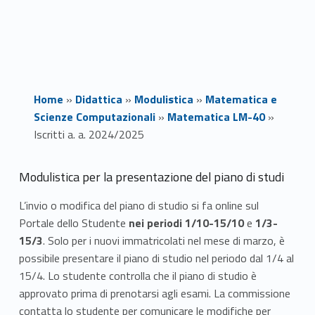
Home
»
Didattica
»
Modulistica
»
Matematica e
Scienze Computazionali
»
Matematica LM-40
»
Iscritti a. a. 2024/2025
I
Modulistica per la presentazione del piano di studi
s
L’invio o modifica del piano di studio si fa online sul
Portale dello Studente
nei periodi
1/10-15/10
e
1/3-
c
15/3
. Solo per i nuovi immatricolati nel mese di marzo, è
r
possibile presentare il piano di studio nel periodo dal 1/4 al
15/4. Lo studente controlla che il piano di studio è
i
approvato prima di prenotarsi agli esami. La commissione
contatta lo studente per comunicare le modifiche per