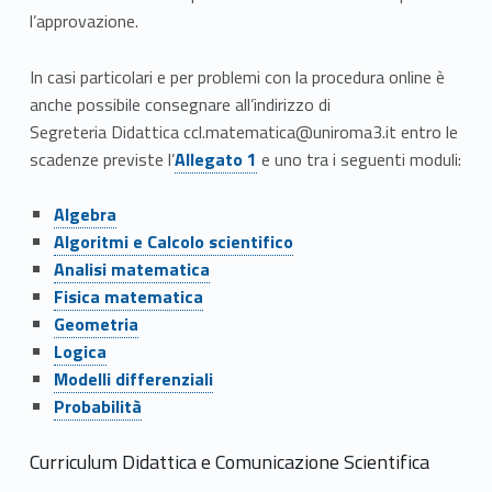
t
l’approvazione.
t
In casi particolari e per problemi con la procedura online è
i
anche possibile consegnare
all’indirizzo di
a
Segreteria
Didattica ccl.matematica@uniroma3.it
entro le
Link identifier #identifier__141877-1
scadenze previste l’
Allegato 1
e uno tra i seguenti moduli:
.
Link identifier #identifier__67130-1
Algebra
a
Link identifier #identifier__132429-2
Algoritmi e Calcolo scientifico
Link identifier #identifier__187582-3
.
Analisi matematica
Link identifier #identifier__14959-4
Fisica matematica
2
Link identifier #identifier__41527-5
Geometria
Link identifier #identifier__184620-6
0
Logica
Link identifier #identifier__18457-7
Modelli differenziali
2
Link identifier #identifier__59054-8
Probabilità
4
Link identifier #identifier__11
Link identifier #identifier__130600-
Link identifier #identifier__105390-1
Link identifier #identifier__134387-2
Link identifier #identifier__76184-2
Link identifier #identifier__17
Link identifier #identifier__185161-
AlgebraLink identifier #identifier__162172-2
Link identifier #identifier__117909-3
Link identifier #identifier__114669-3
Link identifier #identifier__9586-4
Curriculum Didattica e Comunicazione Scientifica