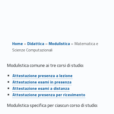
Home
»
Didattica
»
Modulistica
»
Matematica e
Scienze Computazionali
M
Modulistica comune ai tre corsi di studio:
Link identifier #identifier__156605-2
Link identifier #identifier__15445-1
a
Attestazione presenza a lezione
Link identifier #identifier__102217-2
Attestazione esami in presenza
t
Link identifier #identifier__100251-3
Attestazione esami a distanza
Link identifier #identifier__58921-4
e
Attestazione presenza per ricevimento
m
Modulistica specifica per ciascun corso di studio:
ink identifier #identifier__5914-
Skip back to navigation