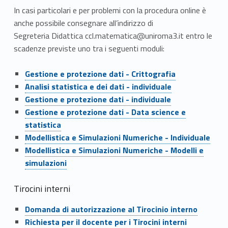
t
In casi particolari e per problemi con la procedura online è
t
anche possibile consegnare
all’indirizzo di
Segreteria
Didattica ccl.matematica@uniroma3.it
entro le
i
scadenze previste uno tra i seguenti moduli:
a
Link identifier #identifier__121316-1
Link identifier #identifier__98748-1
Link identifier #identifier__115810-2
Link identifier #identifier__99131-1
Gestione e protezione dati - Crittografia
.
Link identifier #identifier__174028-3
Link identifier #identifier__164913-2
Analisi statistica e dei dati - individuale
Link identifier #identifier__193477-3
Gestione e protezione dati - individuale
a
Link identifier #identifier__125062-4
Link identifier #identifier__167546-4
Gestione e protezione dati - Data science e
.
statistica
Link identifier #identifier__144287-5
Link identifier #identifier__12706-5
Modellistica e Simulazioni Numeriche - Individuale
2
Link identifier #identifier__155667-6
Link identifier #identifier__57750-7
Link identifier #identifier__94115-6
Modellistica e Simulazioni Numeriche - Modelli e
0
simulazioni
Link identifier #identifier__45094
Link identifier #identifier__37687-5
2
Link identifier #identifier__102121-
Tirocini interni
1
Domanda di autorizzazione al Tirocinio interno
Richiesta per il docente per i Tirocini interni