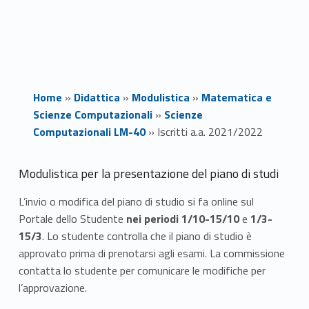
Home
»
Didattica
»
Modulistica
»
Matematica e
Scienze Computazionali
»
Scienze
Computazionali LM-40
»
Iscritti a.a. 2021/2022
I
Modulistica per la presentazione del piano di studi
s
L’invio o modifica del piano di studio si fa online sul
Portale dello Studente
nei periodi
1/10-15/10
e
1/3-
c
15/3
. Lo studente controlla che il piano di studio è
r
approvato prima di prenotarsi agli esami. La commissione
contatta lo studente per comunicare le modifiche per
i
l’approvazione.