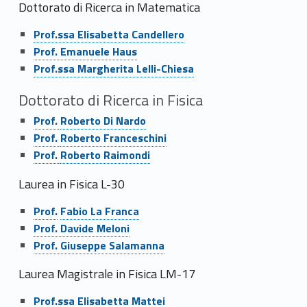
r
Dottorato di Ricerca in Matematica
e
Link identifier #identifier__59609-4
Prof.ssa Elisabetta Candellero
Link identifier #identifier__161309-5
n
Prof. Emanuele Haus
Link identifier #identifier__137741-6
Prof.ssa Margherita Lelli-Chiesa
t
Dottorato di Ricerca in Fisica
i
Link identifier #identifier__171392-7
Link identifier #identifier__167521-8
Prof.
Roberto Di Nardo
P
Link identifier #identifier__137806-9
Link identifier #identifier__92177-10
Prof.
Roberto Franceschini
Link identifier #identifier__39898-11
Link identifier #identifier__98540-12
Prof.
Roberto Raimondi
u
Laurea in Fisica L-30
n
Link identifier #identifier__158152-13
Link identifier #identifier__55294-14
Prof.
Fabio La Franca
t
Link identifier #identifier__88114-15
Prof. Davide Meloni
i
Link identifier #identifier__7385-16
Prof. Giuseppe Salamanna
d
Laurea Magistrale in Fisica LM-17
i
Link identifier #identifier__86420-17
Prof.ssa Elisabetta Mattei