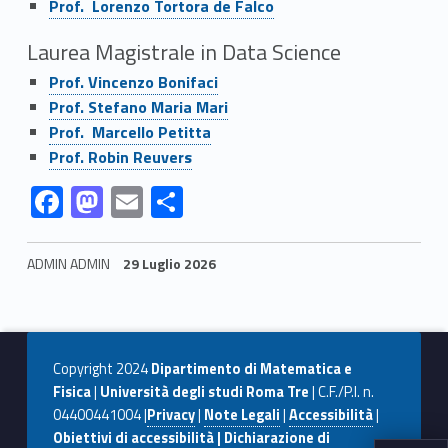
Prof. Lorenzo Tortora de Falco
P
Laurea Magistrale in Data Science
D
Link identifier #identifier__122070-31
Prof. Vincenzo Bonifaci
A
Link identifier #identifier__134938-32
Prof. Stefano Maria Mari
Link identifier #identifier__39219-33
)
Prof. Marcello Petitta
Link identifier #identifier__197759-34
Prof. Robin Reuvers
Link identifier #identifier__136377-35
Link identifier #identifier__158801-36
Link identifier #identifier__118007-37
Link identifier #identifier__162658-38
F
M
E
C
ac
as
m
o
e
to
ai
n
ADMIN ADMIN
29 Luglio 2026
b
d
l
di
Skip back to navigation
o
o
vi
o
n
di
Copyright 2024
Dipartimento di Matematica e
k
Fisica
|
Università degli studi Roma Tre
| C.F./P.I. n.
04400441004 |
Privacy
|
Note Legali
|
Accessibilità
|
Obiettivi di accessibilità |
Dichiarazione di