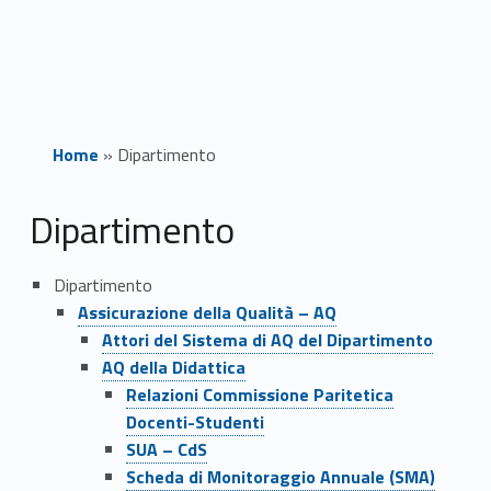
Home
»
Dipartimento
D
Dipartimento
i
Dipartimento
p
Assicurazione della Qualità – AQ
Attori del Sistema di AQ del Dipartimento
a
AQ della Didattica
r
Relazioni Commissione Paritetica
Docenti-Studenti
t
SUA – CdS
Scheda di Monitoraggio Annuale (SMA)