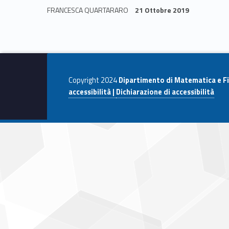
e
to
ai
n
FRANCESCA QUARTARARO
21 Ottobre 2019
e
b
d
l
di
Skip back to navigation
o
o
vi
r
o
n
di
e
k
Copyright 2024
Dipartimento di Matematica e Fi
n
accessibilità |
Dichiarazione di accessibilità
t
i
D
i
p