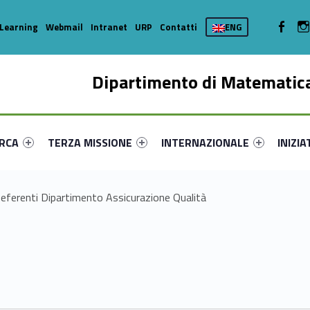
WebMan 
Learning
Webmail
Intranet
URP
Contatti
ENG
Dipartimento di Matematica
enu-primary-26042-16
dentifier #link-menu-primary-35900-35
Link identifier #link-menu-primary-34020-44
Link identifier #link-menu-prima
Link ide
ERCA
TERZA MISSIONE
INTERNAZIONALE
INIZIA
eferenti Dipartimento Assicurazione Qualità