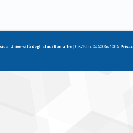
sica
|
Università degli studi Roma Tre
| C.F./P.I. n. 04400441004 |
Privac