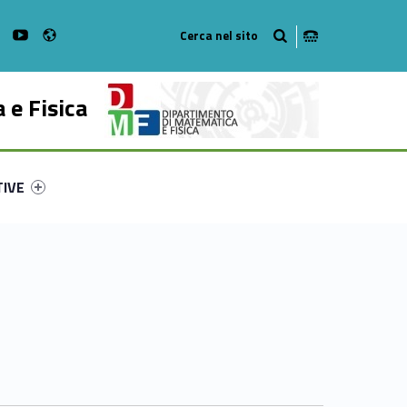
Radio
on Facebook
WebMan on Instagram
WebMan on Youtube
 e Fisica
ry-18820-53
ntifier #link-menu-primary-53826-62
TIVE