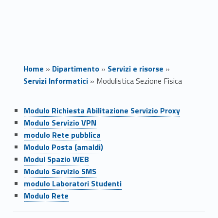
Home
»
Dipartimento
»
Servizi e risorse
»
Servizi Informatici
»
Modulistica Sezione Fisica
Link identifier #identifier__4305-1
M
Modulo Richiesta Abilitazione Servizio Proxy
Link identifier #identifier__3814-2
Modulo Servizio VPN
o
Link identifier #identifier__61425-3
modulo Rete pubblica
Link identifier #identifier__38321-4
d
Modulo Posta (amaldi)
Link identifier #identifier__150829-5
Modul Spazio WEB
u
Link identifier #identifier__175111-6
Modulo Servizio SMS
Link identifier #identifier__118982-7
modulo Laboratori Studenti
l
Link identifier #identifier__147300-8
Modulo Rete
i