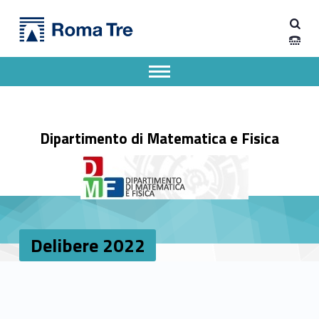
Primary Menu
Delibere 2022 - Dipartimento di Matematica e Fisica
Dipartimento di Matematica e Fisica
Dipartimento di Matematica e Fisica dell'Università degli Studi Roma Tre
Apri il menu secondario
Header info sidebar
Dipartimento di Matematica e Fisica
Delibere 2022