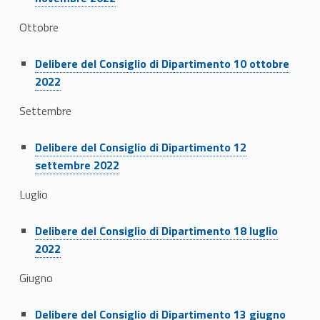
e
Ottobre
r
e
Link identifier #identifier__57426-13
Link identifier #identifier__191645-3
Delibere del Consiglio di Dipartimento 10 ottobre
2022
2
Settembre
0
Link identifier #identifier__57426-13
Link identifier #identifier__114252-4
2
Delibere del Consiglio di Dipartimento 12
settembre 2022
2
Luglio
Link identifier #identifier__57426-13
Link identifier #identifier__13712-5
Delibere del Consiglio di Dipartimento 18 luglio
2022
Giugno
Link identifier #identifier__57426-13
Link identifier #identifier__32178-6
Delibere del Consiglio di Dipartimento 13 giugno