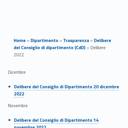
Home
»
Dipartimento
»
Trasparenza
»
Delibere
del Consiglio di dipartimento (CdD)
»
Delibere
2022
D
Dicembre
e
Link identifier #identifier__57426-13
Link identifier #identifier__64152-1
Delibere del Consiglio di Dipartimento 20 dicembre
l
2022
i
Novembre
b
Link identifier #identifier__57426-13
Link identifier #identifier__115223-2
Delibere del Consiglio di Dipartimento 14
novembre 2022