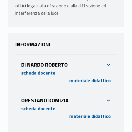
ottici legati alla rifrazione e alla diffrazione ed
interferenza della luce.
INFORMAZIONI
DI NARDO ROBERTO
scheda docente
materiale didattico
PROGRAMMA
Circuiti elettrici
ORESTANO DOMIZIA
Component ideali e reali. Resistori, capacitori
scheda docente
e induttori. Componenti attivi: generatori di
materiale didattico
corrente e di differenza di potenziale
PROGRAMMA