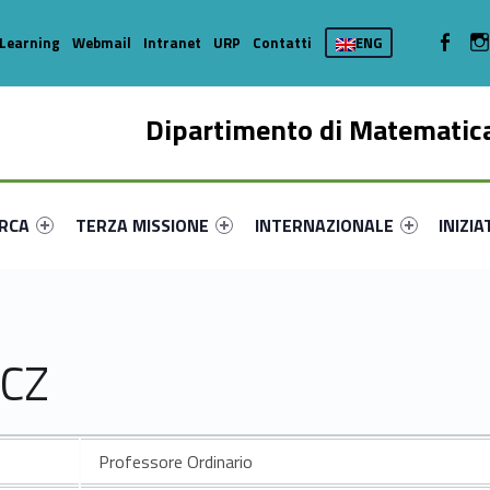
WebMan 
Learning
Webmail
Intranet
URP
Contatti
ENG
Dipartimento di Matematica
enu-primary-74725-16
dentifier #link-menu-primary-65426-35
Link identifier #link-menu-primary-78453-44
Link identifier #link-menu-prima
Link ide
ERCA
TERZA MISSIONE
INTERNAZIONALE
INIZIA
ICZ
Professore Ordinario