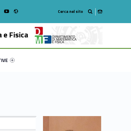
Radio
on Facebook
WebMan on Instagram
WebMan on Youtube
 e Fisica
ry-26447-53
ntifier #link-menu-primary-96495-62
TIVE