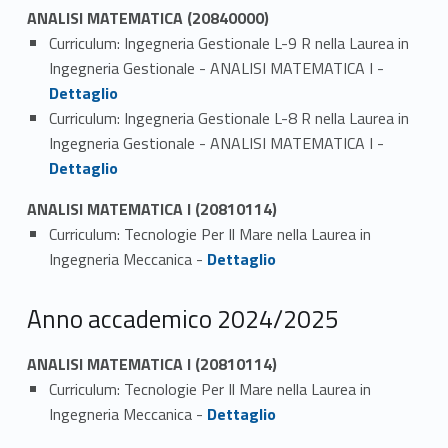
ANALISI MATEMATICA (20840000)
Curriculum: Ingegneria Gestionale L-9 R nella Laurea in
Link identifier #identifier_person_84051-1
Ingegneria Gestionale - ANALISI MATEMATICA I -
Dettaglio
Curriculum: Ingegneria Gestionale L-8 R nella Laurea in
Link identifier #identifier_person_99576-2
Ingegneria Gestionale - ANALISI MATEMATICA I -
Dettaglio
ANALISI MATEMATICA I (20810114)
Curriculum: Tecnologie Per Il Mare nella Laurea in
Link identifier #identifier_person_197042-1
Ingegneria Meccanica -
Dettaglio
Anno accademico 2024/2025
ANALISI MATEMATICA I (20810114)
Curriculum: Tecnologie Per Il Mare nella Laurea in
Link identifier #identifier_person_151715-1
Ingegneria Meccanica -
Dettaglio