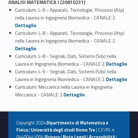
ANALISI MATEMATICA I (20810231)
Curriculum: L-9 - Apparati, Tecnologie, Processi (Atp)
Link identifier #identifier_person_82475-1
nella Laurea in Ingegneria Biomedica - CANALE 2
Dettaglio
Curriculum: L-8 - Apparati, Tecnologie, Processi (Atp)
Link identifier #identifier_person_32935-2
nella Laurea in Ingegneria Biomedica - CANALE 2
Dettaglio
Curriculum: L-8 - Segnali, Dati, Sistemi (Sds) nella
Link identifier #identifier_person_66648-3
Laurea in Ingegneria Biomedica - CANALE 2
Dettaglio
Curriculum: L-9 - Segnali, Dati, Sistemi (Sds) nella
Link identifier #identifier_person_31574-4
Laurea in Ingegneria Biomedica - CANALE 2
Dettaglio
Curriculum: Meccanica nella Laurea in Ingegneria
Link identifier #identifier_person_161814-5
Meccanica - CANALE 3
Dettaglio
Copyright 2024
Dipartimento di Matematica e
Fisica
|
Università degli studi Roma Tre
| C.F./P.I. n.
04400441004 |
Privacy
|
Note Legali
|
Accessibilità
|