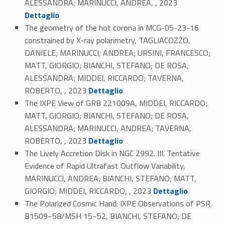
ALESSANDRA; MARINUCCI, ANDREA, , 2023
Dettaglio
The geometry of the hot corona in MCG-05-23-16
constrained by X-ray polarimetry, TAGLIACOZZO,
DANIELE; MARINUCCI, ANDREA; URSINI, FRANCESCO;
MATT, GIORGIO; BIANCHI, STEFANO; DE ROSA,
ALESSANDRA; MIDDEI, RICCARDO; TAVERNA,
Link identifier #identifier_person_15559-84
ROBERTO, , 2023
Dettaglio
The IXPE View of GRB 221009A, MIDDEI, RICCARDO;
MATT, GIORGIO; BIANCHI, STEFANO; DE ROSA,
ALESSANDRA; MARINUCCI, ANDREA; TAVERNA,
Link identifier #identifier_person_111947-85
ROBERTO, , 2023
Dettaglio
The Lively Accretion Disk in NGC 2992. III. Tentative
Evidence of Rapid Ultrafast Outflow Variability,
MARINUCCI, ANDREA; BIANCHI, STEFANO; MATT,
Link identifier #identifier_person_21455-86
GIORGIO; MIDDEI, RICCARDO, , 2023
Dettaglio
The Polarized Cosmic Hand: IXPE Observations of PSR
B1509−58/MSH 15−52, BIANCHI, STEFANO; DE