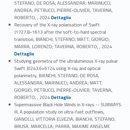
STEFANO; DE ROSA, ALESSANDRA; MARINUCCI,
ANDREA; PETRUCCI, PIERRE-OLIVIER; TAVERNA,
Link identifier #identifier_person_50200-50
ROBERTO, , 2024
Dettaglio
Recovery of the X-ray polarisation of Swift
J1727.8−1613 after the soft-to-hard spectral
transition, BIANCHI, STEFANO; MATT, GIORGIO;
Link identifier #identifier_person_150135-51
MARRA, LORENZO; TAVERNA, ROBERTO, , 2024
Dettaglio
Studying geometry of the ultraluminous X-ray pulsar
Swift J0243.6+6124 using X-ray and optical
polarimetry, BIANCHI, STEFANO; DE ROSA,
ALESSANDRA; MARINUCCI, ANDREA; MATT,
GIORGIO; PETRUCCI, PIERRE-OLIVIER; TAVERNA,
Link identifier #identifier_person_33572-52
ROBERTO, , 2024
Dettaglio
Supermassive Black Hole Winds in X-rays -- SUBWAYS.
III. A population study on ultra-fast outflows,
GIANOLLI, VITTORIA ELVEZIA; BIANCHI, STEFANO;
BRUSA, MARCELLA; PARRA, MAXIME ANSELME