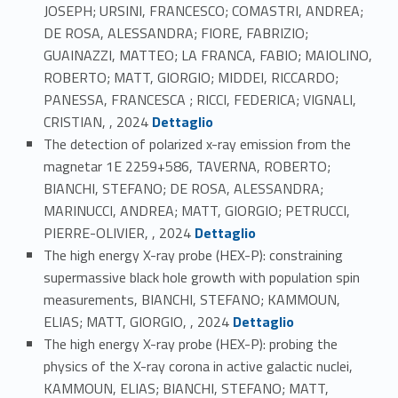
JOSEPH; URSINI, FRANCESCO; COMASTRI, ANDREA;
DE ROSA, ALESSANDRA; FIORE, FABRIZIO;
GUAINAZZI, MATTEO; LA FRANCA, FABIO; MAIOLINO,
ROBERTO; MATT, GIORGIO; MIDDEI, RICCARDO;
PANESSA, FRANCESCA ; RICCI, FEDERICA; VIGNALI,
Link identifier #identifier_person_20125-53
CRISTIAN, , 2024
Dettaglio
The detection of polarized x-ray emission from the
magnetar 1E 2259+586, TAVERNA, ROBERTO;
BIANCHI, STEFANO; DE ROSA, ALESSANDRA;
MARINUCCI, ANDREA; MATT, GIORGIO; PETRUCCI,
Link identifier #identifier_person_158046-54
PIERRE-OLIVIER, , 2024
Dettaglio
The high energy X-ray probe (HEX-P): constraining
supermassive black hole growth with population spin
measurements, BIANCHI, STEFANO; KAMMOUN,
Link identifier #identifier_person_58388-55
ELIAS; MATT, GIORGIO, , 2024
Dettaglio
The high energy X-ray probe (HEX-P): probing the
physics of the X-ray corona in active galactic nuclei,
KAMMOUN, ELIAS; BIANCHI, STEFANO; MATT,