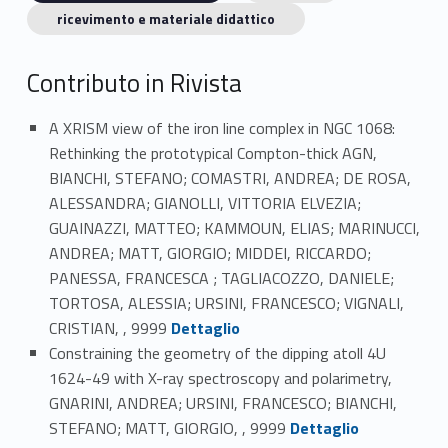
ricevimento e materiale didattico
Contributo in Rivista
A XRISM view of the iron line complex in NGC 1068:
Rethinking the prototypical Compton-thick AGN,
BIANCHI, STEFANO; COMASTRI, ANDREA; DE ROSA,
ALESSANDRA; GIANOLLI, VITTORIA ELVEZIA;
GUAINAZZI, MATTEO; KAMMOUN, ELIAS; MARINUCCI,
ANDREA; MATT, GIORGIO; MIDDEI, RICCARDO;
PANESSA, FRANCESCA ; TAGLIACOZZO, DANIELE;
TORTOSA, ALESSIA; URSINI, FRANCESCO; VIGNALI,
Link identifier #identifier_person_167171-1
CRISTIAN, , 9999
Dettaglio
Constraining the geometry of the dipping atoll 4U
1624-49 with X-ray spectroscopy and polarimetry,
GNARINI, ANDREA; URSINI, FRANCESCO; BIANCHI,
Link identifier #identifier_person_147332-2
STEFANO; MATT, GIORGIO, , 9999
Dettaglio