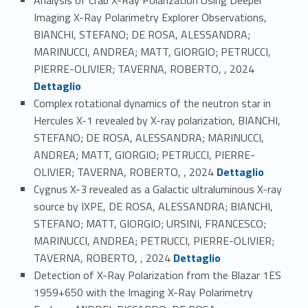
Imaging X-Ray Polarimetry Explorer Observations,
BIANCHI, STEFANO; DE ROSA, ALESSANDRA;
MARINUCCI, ANDREA; MATT, GIORGIO; PETRUCCI,
Link identifier #identifier_person_77025-34
PIERRE-OLIVIER; TAVERNA, ROBERTO, , 2024
Dettaglio
Complex rotational dynamics of the neutron star in
Hercules X-1 revealed by X-ray polarization, BIANCHI,
STEFANO; DE ROSA, ALESSANDRA; MARINUCCI,
ANDREA; MATT, GIORGIO; PETRUCCI, PIERRE-
Link identifier #identifier_person_112818-35
OLIVIER; TAVERNA, ROBERTO, , 2024
Dettaglio
Cygnus X-3 revealed as a Galactic ultraluminous X-ray
source by IXPE, DE ROSA, ALESSANDRA; BIANCHI,
STEFANO; MATT, GIORGIO; URSINI, FRANCESCO;
MARINUCCI, ANDREA; PETRUCCI, PIERRE-OLIVIER;
Link identifier #identifier_person_19912-36
TAVERNA, ROBERTO, , 2024
Dettaglio
Detection of X-Ray Polarization from the Blazar 1ES
1959+650 with the Imaging X-Ray Polarimetry