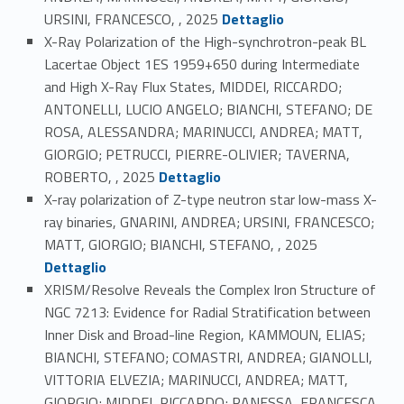
Link identifier #identifier_person_45786-28
URSINI, FRANCESCO, , 2025
Dettaglio
X-Ray Polarization of the High-synchrotron-peak BL
Lacertae Object 1ES 1959+650 during Intermediate
and High X-Ray Flux States, MIDDEI, RICCARDO;
ANTONELLI, LUCIO ANGELO; BIANCHI, STEFANO; DE
ROSA, ALESSANDRA; MARINUCCI, ANDREA; MATT,
GIORGIO; PETRUCCI, PIERRE-OLIVIER; TAVERNA,
Link identifier #identifier_person_128045-29
ROBERTO, , 2025
Dettaglio
X-ray polarization of Z-type neutron star low-mass X-
ray binaries, GNARINI, ANDREA; URSINI, FRANCESCO;
Link identifier #identifier_person_13090-30
MATT, GIORGIO; BIANCHI, STEFANO, , 2025
Dettaglio
XRISM/Resolve Reveals the Complex Iron Structure of
NGC 7213: Evidence for Radial Stratification between
Inner Disk and Broad-line Region, KAMMOUN, ELIAS;
BIANCHI, STEFANO; COMASTRI, ANDREA; GIANOLLI,
VITTORIA ELVEZIA; MARINUCCI, ANDREA; MATT,
GIORGIO; MIDDEI, RICCARDO; PANESSA, FRANCESCA