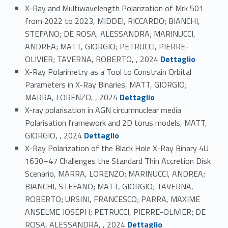
X-Ray and Multiwavelength Polarization of Mrk 501
from 2022 to 2023, MIDDEI, RICCARDO; BIANCHI,
STEFANO; DE ROSA, ALESSANDRA; MARINUCCI,
ANDREA; MATT, GIORGIO; PETRUCCI, PIERRE-
Link identifier #identifier_person_131794-60
OLIVIER; TAVERNA, ROBERTO, , 2024
Dettaglio
X-Ray Polarimetry as a Tool to Constrain Orbital
Parameters in X-Ray Binaries, MATT, GIORGIO;
Link identifier #identifier_person_67710-61
MARRA, LORENZO, , 2024
Dettaglio
X-ray polarisation in AGN circumnuclear media
Polarisation framework and 2D torus models, MATT,
Link identifier #identifier_person_159543-62
GIORGIO, , 2024
Dettaglio
X-Ray Polarization of the Black Hole X-Ray Binary 4U
1630–47 Challenges the Standard Thin Accretion Disk
Scenario, MARRA, LORENZO; MARINUCCI, ANDREA;
BIANCHI, STEFANO; MATT, GIORGIO; TAVERNA,
ROBERTO; URSINI, FRANCESCO; PARRA, MAXIME
ANSELME JOSEPH; PETRUCCI, PIERRE-OLIVIER; DE
Link identifier #identifier_person_10619-63
ROSA, ALESSANDRA, , 2024
Dettaglio