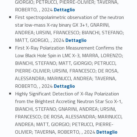
GIORGIO; PETRUCCI, PIERRE-OLIVIER; TAVERNA,
Link identifier #identifier_person_134140-43
ROBERTO, , 2024
Dettaglio
First spectropolarimetric observation of the neutron
star low-mass X-ray binary GX 3+1, GNARINI,
ANDREA; URSINI, FRANCESCO; BIANCHI, STEFANO;
Link identifier #identifier_person_195642-44
MATT, GIORGIO, , 2024
Dettaglio
First X-Ray Polarization Measurement Confirms the
Low Black Hole Spin in LMC X-3, MARRA, LORENZO;
BIANCHI, STEFANO; MATT, GIORGIO; PETRUCCI,
PIERRE-OLIVIER; URSINI, FRANCESCO; DE ROSA,
ALESSANDRA; MARINUCCI, ANDREA; TAVERNA,
Link identifier #identifier_person_28210-45
ROBERTO, , 2024
Dettaglio
Highly Significant Detection of X-Ray Polarization
from the Brightest Accreting Neutron Star Sco X-1,
BIANCHI, STEFANO; GNARINI, ANDREA; URSINI,
FRANCESCO; DE ROSA, ALESSANDRA; MARINUCCI,
ANDREA; MATT, GIORGIO; PETRUCCI, PIERRE-
Link identifier #identifier_person_91502-46
OLIVIER; TAVERNA, ROBERTO, , 2024
Dettaglio