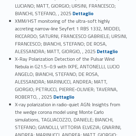
LUCIANO; MATT, GIORGIO; URSINI, FRANCESCO;
Link identifier #identifier_person_132108-25
BIANCHI, STEFANO, , 2025
Dettaglio
XMM/HST monitoring of the ultra-soft highly
accreting narrow-line Seyfert 1 RBS 1332, MIDDEI,
RICCARDO; SATURNI, FRANCESCO GABRIELE; URSINI,
FRANCESCO; BIANCHI, STEFANO; DE ROSA,
Link identifier #identifier_person_14305-26
ALESSANDRA; MATT, GIORGIO, , 2025
Dettaglio
X-Ray Polarization Detection of the Pulsar Wind
Nebula in G21.5–0.9 with IXPE, ANTONELLI, LUCIO
ANGELO; BIANCHI, STEFANO; DE ROSA,
ALESSANDRA; MARINUCCI, ANDREA; MATT,
GIORGIO; PETRUCCI, PIERRE-OLIVIER; TAVERNA,
Link identifier #identifier_person_48940-27
ROBERTO, , 2025
Dettaglio
X-ray polarization in radio-quiet AGN: Insights from
the wedge corona model using Monte Carlo
simulations, TAGLIACOZZO, DANIELE; BIANCHI,
STEFANO; GIANOLLI, VITTORIA ELVEZIA; GNARINI,
ANDREA; MARINUCCI, ANDREA; MATT, GIORGIO;