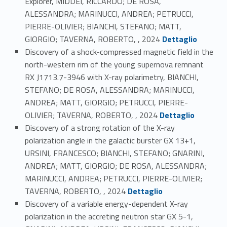
Explorer, MIDDEI, RICCARDO; DE ROSA,
ALESSANDRA; MARINUCCI, ANDREA; PETRUCCI,
PIERRE-OLIVIER; BIANCHI, STEFANO; MATT,
Link identifier #identifier_person_124324-37
GIORGIO; TAVERNA, ROBERTO, , 2024
Dettaglio
Discovery of a shock-compressed magnetic field in the
north-western rim of the young supernova remnant
RX J1713.7-3946 with X-ray polarimetry, BIANCHI,
STEFANO; DE ROSA, ALESSANDRA; MARINUCCI,
ANDREA; MATT, GIORGIO; PETRUCCI, PIERRE-
Link identifier #identifier_person_180449-38
OLIVIER; TAVERNA, ROBERTO, , 2024
Dettaglio
Discovery of a strong rotation of the X-ray
polarization angle in the galactic burster GX 13+1,
URSINI, FRANCESCO; BIANCHI, STEFANO; GNARINI,
ANDREA; MATT, GIORGIO; DE ROSA, ALESSANDRA;
MARINUCCI, ANDREA; PETRUCCI, PIERRE-OLIVIER;
Link identifier #identifier_person_27098-39
TAVERNA, ROBERTO, , 2024
Dettaglio
Discovery of a variable energy-dependent X-ray
polarization in the accreting neutron star GX 5-1,