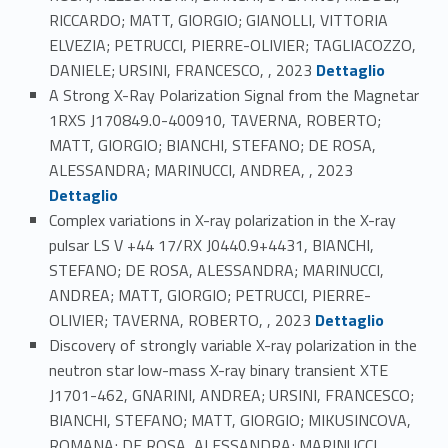
RICCARDO; MATT, GIORGIO; GIANOLLI, VITTORIA
ELVEZIA; PETRUCCI, PIERRE-OLIVIER; TAGLIACOZZO,
Link identifier #identifier_person_68103-67
DANIELE; URSINI, FRANCESCO, , 2023
Dettaglio
A Strong X-Ray Polarization Signal from the Magnetar
1RXS J170849.0-400910, TAVERNA, ROBERTO;
MATT, GIORGIO; BIANCHI, STEFANO; DE ROSA,
Link identifier #identifier_person_119359-68
ALESSANDRA; MARINUCCI, ANDREA, , 2023
Dettaglio
Complex variations in X-ray polarization in the X-ray
pulsar LS V +44 17/RX J0440.9+4431, BIANCHI,
STEFANO; DE ROSA, ALESSANDRA; MARINUCCI,
ANDREA; MATT, GIORGIO; PETRUCCI, PIERRE-
Link identifier #identifier_person_124480-69
OLIVIER; TAVERNA, ROBERTO, , 2023
Dettaglio
Discovery of strongly variable X-ray polarization in the
neutron star low-mass X-ray binary transient XTE
J1701-462, GNARINI, ANDREA; URSINI, FRANCESCO;
BIANCHI, STEFANO; MATT, GIORGIO; MIKUSINCOVA,
ROMANA; DE ROSA, ALESSANDRA; MARINUCCI,