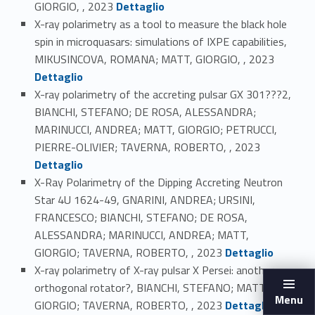
GIORGIO, , 2023
Dettaglio
X-ray polarimetry as a tool to measure the black hole
spin in microquasars: simulations of IXPE capabilities,
Link identifier #identifier_person_60957-91
MIKUSINCOVA, ROMANA; MATT, GIORGIO, , 2023
Dettaglio
X-ray polarimetry of the accreting pulsar GX 301???2,
BIANCHI, STEFANO; DE ROSA, ALESSANDRA;
MARINUCCI, ANDREA; MATT, GIORGIO; PETRUCCI,
Link identifier #identifier_person_131471-92
PIERRE-OLIVIER; TAVERNA, ROBERTO, , 2023
Dettaglio
X-Ray Polarimetry of the Dipping Accreting Neutron
Star 4U 1624-49, GNARINI, ANDREA; URSINI,
FRANCESCO; BIANCHI, STEFANO; DE ROSA,
ALESSANDRA; MARINUCCI, ANDREA; MATT,
Link identifier #identifier_person_146298-93
GIORGIO; TAVERNA, ROBERTO, , 2023
Dettaglio
X-ray polarimetry of X-ray pulsar X Persei: another
orthogonal rotator?, BIANCHI, STEFANO; MATT,
Link identifier #identifier_person_124253-94
Menu
GIORGIO; TAVERNA, ROBERTO, , 2023
Dettaglio