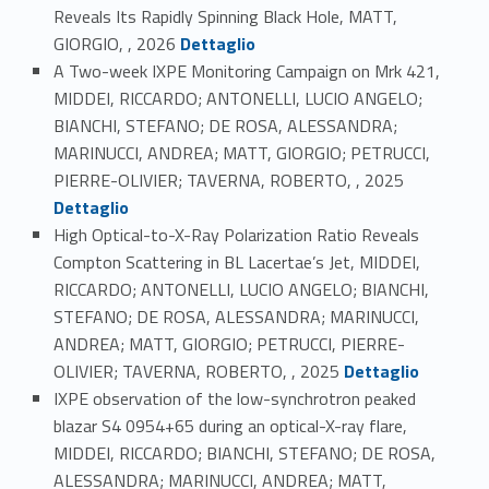
Reveals Its Rapidly Spinning Black Hole, MATT,
Link identifier #identifier_person_149840-18
GIORGIO, , 2026
Dettaglio
A Two-week IXPE Monitoring Campaign on Mrk 421,
MIDDEI, RICCARDO; ANTONELLI, LUCIO ANGELO;
BIANCHI, STEFANO; DE ROSA, ALESSANDRA;
MARINUCCI, ANDREA; MATT, GIORGIO; PETRUCCI,
Link identifier #identifier_person_137808-19
PIERRE-OLIVIER; TAVERNA, ROBERTO, , 2025
Dettaglio
High Optical-to-X-Ray Polarization Ratio Reveals
Compton Scattering in BL Lacertae’s Jet, MIDDEI,
RICCARDO; ANTONELLI, LUCIO ANGELO; BIANCHI,
STEFANO; DE ROSA, ALESSANDRA; MARINUCCI,
ANDREA; MATT, GIORGIO; PETRUCCI, PIERRE-
Link identifier #identifier_person_138253-20
OLIVIER; TAVERNA, ROBERTO, , 2025
Dettaglio
IXPE observation of the low-synchrotron peaked
blazar S4 0954+65 during an optical-X-ray flare,
MIDDEI, RICCARDO; BIANCHI, STEFANO; DE ROSA,
ALESSANDRA; MARINUCCI, ANDREA; MATT,