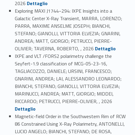
Link identifier #identifier_person_182064-12
2026
Dettaglio
Exploring MAXI J1744−294: IXPE Insights into a
Galactic Center X-Ray Transient, MARRA, LORENZO;
PARRA, MAXIME ANSELME JOSEPH; BIANCHI,
STEFANO; GIANOLLI, VITTORIA ELVEZIA; GNARINI,
ANDREA; MATT, GIORGIO; PETRUCCI, PIERRE-
Link identifier #identifier_person_165559-13
OLIVIER; TAVERNA, ROBERTO, , 2026
Dettaglio
IXPE and VLT /FORS2 polarimetry challenge the
Seyfert-1.9 classification of MCG-05-23-16,
TAGLIACOZZO, DANIELE; URSINI, FRANCESCO;
GNARINI, ANDREA; LAI, ALESSANDRO LEONARDO;
BIANCHI, STEFANO; GIANOLLI, VITTORIA ELVEZIA;
MARINUCCI, ANDREA; MATT, GIORGIO; MIDDEI,
Link identifier #identifier_person_31613-14
RICCARDO; PETRUCCI, PIERRE-OLIVIER, , 2026
Dettaglio
Magnetic-field Order in the Southwestern Rim of RCW
86 Constrained Using X-Ray Polarimetry, ANTONELLI,
LUCIO ANGELO; BIANCHI, STEFANO; DE ROSA,