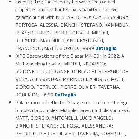
Investigating the interplay between the coronal
properties and the hard X-ray variability of active
galactic nuclei with NuSTAR, DE ROSA, ALESSANDRA;
TORTOSA, ALESSIA; BIANCHI, STEFANO; KAMMOUN,
ELIAS; PETRUCCI, PIERRE-OLIVIER; MIDDEI,
RICCARDO; MARINUCCI, ANDREA; URSINI,
Link identifier #identifier_person_28554-3
FRANCESCO; MATT, GIORGIO, , 9999
Dettaglio
IXPE Observations of the Blazar Mrk 501 in 2022: A
Multiwavelength View, MIDDEI, RICCARDO;
ANTONELLI, LUCIO ANGELO; BIANCHI, STEFANO; DE
ROSA, ALESSANDRA; MARINUCCI, ANDREA; MATT,
GIORGIO; PETRUCCI, PIERRE-OLIVIER; TAVERNA,
Link identifier #identifier_person_196336-4
ROBERTO, , 9999
Dettaglio
Polarization of reflected X-ray emission from the Sgr
A molecular complex: Multiple flares, multiple sources?,
MATT, GIORGIO; ANTONELLI, LUCIO ANGELO;
BIANCHI, STEFANO; DE ROSA, ALESSANDRA;
PETRUCCI, PIERRE-OLIVIER; TAVERNA, ROBERTO, ,
Link identifier #identifier_person_53793-5