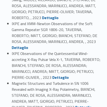
ROSA, ALESSANDRA; MARINUCCI, ANDREA; MATT,
GIORGIO; PETRUCCI, PIERRE-OLIVIER; TAVERNA,
Link identifier #identifier_person_60661-73
ROBERTO, , 2023
Dettaglio
IXPE and XMM-Newton Observations of the Soft
Gamma Repeater SGR 1806-20, TAVERNA,
ROBERTO; MATT, GIORGIO; BIANCHI, STEFANO; DE
Link identifier #identifier_person_166088-74
ROSA, ALESSANDRA; MARINUCCI, ANDREA, , 2023
Dettaglio
IXPE Observations of the Quintessential Wind-
accreting X-Ray Pulsar Vela X-1, TAVERNA, ROBERTO;
BIANCHI, STEFANO; DE ROSA, ALESSANDRA;
MARINUCCI, ANDREA; MATT, GIORGIO; PETRUCCI,
Link identifier #identifier_person_95728-75
PIERRE-OLIVIER, , 2023
Dettaglio
Magnetic Structures and Turbulence in SN 1006
Revealed with Imaging X-Ray Polarimetry, BIANCHI,
STEFANO; DE ROSA, ALESSANDRA; MARINUCCI,
ANDREA; MATT, GIORGIO; PETRUCCI, PIERRE-
Link identifier #identifier_person_117964-76