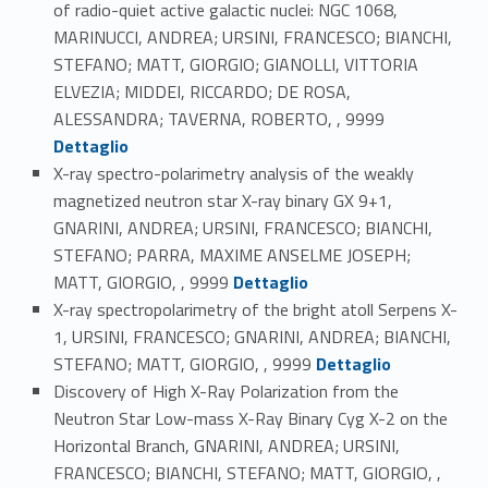
of radio-quiet active galactic nuclei: NGC 1068,
MARINUCCI, ANDREA; URSINI, FRANCESCO; BIANCHI,
STEFANO; MATT, GIORGIO; GIANOLLI, VITTORIA
ELVEZIA; MIDDEI, RICCARDO; DE ROSA,
Link identifier #identifier_person_128682-9
ALESSANDRA; TAVERNA, ROBERTO, , 9999
Dettaglio
X-ray spectro-polarimetry analysis of the weakly
magnetized neutron star X-ray binary GX 9+1,
GNARINI, ANDREA; URSINI, FRANCESCO; BIANCHI,
STEFANO; PARRA, MAXIME ANSELME JOSEPH;
Link identifier #identifier_person_91511-10
MATT, GIORGIO, , 9999
Dettaglio
X-ray spectropolarimetry of the bright atoll Serpens X-
1, URSINI, FRANCESCO; GNARINI, ANDREA; BIANCHI,
Link identifier #identifier_person_6562-11
STEFANO; MATT, GIORGIO, , 9999
Dettaglio
Discovery of High X-Ray Polarization from the
Neutron Star Low-mass X-Ray Binary Cyg X-2 on the
Horizontal Branch, GNARINI, ANDREA; URSINI,
FRANCESCO; BIANCHI, STEFANO; MATT, GIORGIO, ,