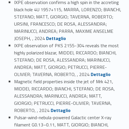
IXPE observation confirms a high spin in the accreting
black hole 4U 1957+115, MARRA, LORENZO; BIANCHI,
STEFANO; MATT, GIORGIO; TAVERNA, ROBERTO;
URSINI, FRANCESCO; DE ROSA, ALESSANDRA;
MARINUCCI, ANDREA; PARRA, MAXIME ANSELME
Link identifier #identifier_person_192245-47
JOSEPH, , 2024
Dettaglio
IXPE observation of PKS 2155-304 reveals the most
highly polarized blazar, MIDDEI, RICCARDO; BIANCHI,
STEFANO; DE ROSA, ALESSANDRA; MARINUCCI,
ANDREA; MATT, GIORGIO; PETRUCCI, PIERRE-
Link identifier #identifier_person_194210-48
OLIVIER; TAVERNA, ROBERTO, , 2024
Dettaglio
Magnetic field properties inside the jet of Mrk 421,
MIDDEI, RICCARDO; BIANCHI, STEFANO; DE ROSA,
ALESSANDRA; MARINUCCI, ANDREA; MATT,
GIORGIO; PETRUCCI, PIERRE-OLIVIER; TAVERNA,
Link identifier #identifier_person_198008-49
ROBERTO, , 2024
Dettaglio
Pulsar-wind-nebula-powered Galactic center X-ray
filament G0.13–0.11, MATT, GIORGIO; BIANCHI,