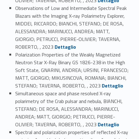
OLIVIER; TAVERNA, ROBERTO, , 2023
Dettaglio
Observations of Low and Intermediate Spectral Peak
Blazars with the Imaging X-ray Polarimetry Explorer,
MIDDEI, RICCARDO; BIANCHI, STEFANO; DE ROSA,
ALESSANDRA; MARINUCCI, ANDREA; MATT,
GIORGIO; PETRUCCI, PIERRE-OLIVIER; TAVERNA,
Link identifier #identifier_person_133730-77
ROBERTO, , 2023
Dettaglio
Polarization Properties of the Weakly Magnetized
Neutron Star X-Ray Binary GS 1826-238 in the High
Soft State, GNARINI, ANDREA; URSINI, FRANCESCO;
MATT, GIORGIO; MIKUSINCOVA, ROMANA; BIANCHI,
Link identifier #identifier_person_169418-78
STEFANO; TAVERNA, ROBERTO, , 2023
Dettaglio
Simultaneous space and phase resolved X-ray
polarimetry of the Crab pulsar and nebula, BIANCHI,
STEFANO; DE ROSA, ALESSANDRA; MARINUCCI,
ANDREA; MATT, GIORGIO; PETRUCCI, PIERRE-
Link identifier #identifier_person_66069-79
OLIVIER; TAVERNA, ROBERTO, , 2023
Dettaglio
Spectral and polarization properties of reflected X-ray