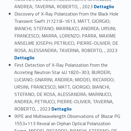
Link identifier #identifier_person_133663-70
ANDREA; TAVERNA, ROBERTO, , 2023
Dettaglio
Discovery of X-Ray Polarization from the Black Hole
Transient Swift J1727.8−1613, MATT, GIORGIO;
BIANCHI, STEFANO; MARINUCCI, ANDREA; URSINI,
FRANCESCO; MARRA, LORENZO; PARRA, MAXIME
ANSELME JOSEPH; PETRUCCI, PIERRE-OLIVIER; DE
Link identifier #identifier_person_159552-71
ROSA, ALESSANDRA; TAVERNA, ROBERTO, , 2023
Dettaglio
First Detection of X-Ray Polarization from the
Accreting Neutron Star 4U 1820−303, BURDERI,
LUCIANO; GNARINI, ANDREA; MIDDEI, RICCARDO;
URSINI, FRANCESCO; MATT, GIORGIO; BIANCHI,
STEFANO; DE ROSA, ALESSANDRA; MARINUCCI,
ANDREA; PETRUCCI, PIERRE-OLIVIER; TAVERNA,
Link identifier #identifier_person_184832-72
ROBERTO, , 2023
Dettaglio
IXPE and Multiwavelength Observations of Blazar PG
1553+113 Reveal an Orphan Optical Polarization
Swing, MIDDEI, RICCARDO; BIANCHI, STEFANO; DE