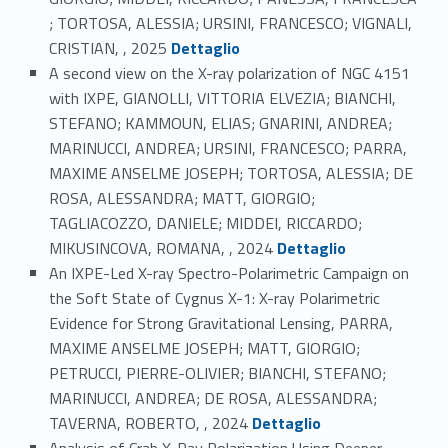
; TORTOSA, ALESSIA; URSINI, FRANCESCO; VIGNALI,
Link identifier #identifier_person_196211-31
CRISTIAN, , 2025
Dettaglio
A second view on the X-ray polarization of NGC 4151
with IXPE, GIANOLLI, VITTORIA ELVEZIA; BIANCHI,
STEFANO; KAMMOUN, ELIAS; GNARINI, ANDREA;
MARINUCCI, ANDREA; URSINI, FRANCESCO; PARRA,
MAXIME ANSELME JOSEPH; TORTOSA, ALESSIA; DE
ROSA, ALESSANDRA; MATT, GIORGIO;
TAGLIACOZZO, DANIELE; MIDDEI, RICCARDO;
Link identifier #identifier_person_150840-32
MIKUSINCOVA, ROMANA, , 2024
Dettaglio
An IXPE-Led X-ray Spectro-Polarimetric Campaign on
the Soft State of Cygnus X-1: X-ray Polarimetric
Evidence for Strong Gravitational Lensing, PARRA,
MAXIME ANSELME JOSEPH; MATT, GIORGIO;
PETRUCCI, PIERRE-OLIVIER; BIANCHI, STEFANO;
MARINUCCI, ANDREA; DE ROSA, ALESSANDRA;
Link identifier #identifier_person_83709-33
TAVERNA, ROBERTO, , 2024
Dettaglio
Analysis of Crab X-Ray Polarization Using Deeper