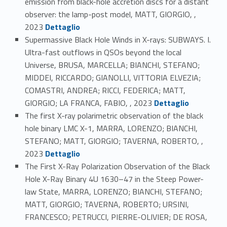
emission from black-hole accretion discs for a distant
observer: the lamp-post model, MATT, GIORGIO, ,
Link identifier #identifier_person_46449-80
2023
Dettaglio
Supermassive Black Hole Winds in X-rays: SUBWAYS. I.
Ultra-fast outflows in QSOs beyond the local
Universe, BRUSA, MARCELLA; BIANCHI, STEFANO;
MIDDEI, RICCARDO; GIANOLLI, VITTORIA ELVEZIA;
COMASTRI, ANDREA; RICCI, FEDERICA; MATT,
Link identifier #identifier_person_139238-81
GIORGIO; LA FRANCA, FABIO, , 2023
Dettaglio
The first X-ray polarimetric observation of the black
hole binary LMC X-1, MARRA, LORENZO; BIANCHI,
STEFANO; MATT, GIORGIO; TAVERNA, ROBERTO, ,
Link identifier #identifier_person_151246-82
2023
Dettaglio
The First X-Ray Polarization Observation of the Black
Hole X-Ray Binary 4U 1630–47 in the Steep Power-
law State, MARRA, LORENZO; BIANCHI, STEFANO;
MATT, GIORGIO; TAVERNA, ROBERTO; URSINI,
FRANCESCO; PETRUCCI, PIERRE-OLIVIER; DE ROSA,
Link identifier #identifier_person_92026-83