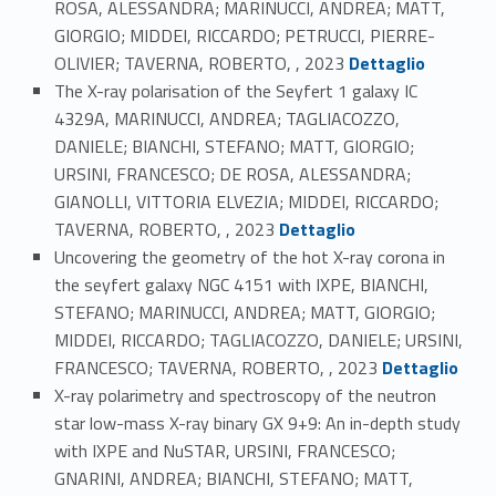
ROSA, ALESSANDRA; MARINUCCI, ANDREA; MATT,
GIORGIO; MIDDEI, RICCARDO; PETRUCCI, PIERRE-
Link identifier #identifier_person_22501-87
OLIVIER; TAVERNA, ROBERTO, , 2023
Dettaglio
The X-ray polarisation of the Seyfert 1 galaxy IC
4329A, MARINUCCI, ANDREA; TAGLIACOZZO,
DANIELE; BIANCHI, STEFANO; MATT, GIORGIO;
URSINI, FRANCESCO; DE ROSA, ALESSANDRA;
GIANOLLI, VITTORIA ELVEZIA; MIDDEI, RICCARDO;
Link identifier #identifier_person_68023-88
TAVERNA, ROBERTO, , 2023
Dettaglio
Uncovering the geometry of the hot X-ray corona in
the seyfert galaxy NGC 4151 with IXPE, BIANCHI,
STEFANO; MARINUCCI, ANDREA; MATT, GIORGIO;
MIDDEI, RICCARDO; TAGLIACOZZO, DANIELE; URSINI,
Link identifier #identifier_person_182882-89
FRANCESCO; TAVERNA, ROBERTO, , 2023
Dettaglio
X-ray polarimetry and spectroscopy of the neutron
star low-mass X-ray binary GX 9+9: An in-depth study
with IXPE and NuSTAR, URSINI, FRANCESCO;
GNARINI, ANDREA; BIANCHI, STEFANO; MATT,
Link identifier #identifier_person_24442-90