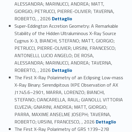
ALESSANDRA; MARINUCCI, ANDREA; MATT,
GIORGIO; PETRUCCI, PIERRE-OLIVIER; TAVERNA,
Link identifier #identifier_person_132371-15
ROBERTO, , 2026
Dettaglio
Super-Eddington Accretion Geometry: A Remarkable
Stability of the Hidden Ultraluminous X-Ray Source
Cygnus X-3, BIANCHI, STEFANO; MATT, GIORGIO;
PETRUCCI, PIERRE-OLIVIER; URSINI, FRANCESCO;
ANTONELLI, LUCIO ANGELO; DE ROSA,
ALESSANDRA; MARINUCCI, ANDREA; TAVERNA,
Link identifier #identifier_person_140393-16
ROBERTO, , 2026
Dettaglio
The First X-Ray Polarimetry of an Eclipsing Low-mass
X-Ray Binary: Serendipitous IXPE Observation of AX
J1745.6–2901, MARRA, LORENZO; BIANCHI,
STEFANO; CIANCARELLA, RAUL; GIANOLLI, VITTORIA
ELVEZIA; GNARINI, ANDREA; MATT, GIORGIO;
PARRA, MAXIME ANSELME JOSEPH; TAVERNA,
Link identifier #identifier_person_136951-17
ROBERTO; URSINI, FRANCESCO, , 2026
Dettaglio
The First X-Ray Polarimetry of GRS 1739–278