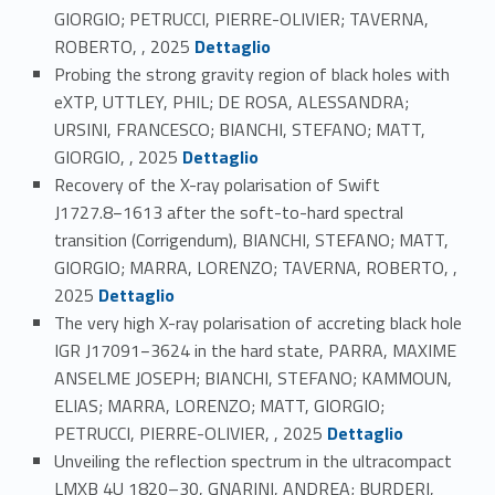
GIORGIO; PETRUCCI, PIERRE-OLIVIER; TAVERNA,
Link identifier #identifier_person_95252-21
ROBERTO, , 2025
Dettaglio
Probing the strong gravity region of black holes with
eXTP, UTTLEY, PHIL; DE ROSA, ALESSANDRA;
URSINI, FRANCESCO; BIANCHI, STEFANO; MATT,
Link identifier #identifier_person_184871-22
GIORGIO, , 2025
Dettaglio
Recovery of the X-ray polarisation of Swift
J1727.8−1613 after the soft-to-hard spectral
transition (Corrigendum), BIANCHI, STEFANO; MATT,
GIORGIO; MARRA, LORENZO; TAVERNA, ROBERTO, ,
Link identifier #identifier_person_1094-23
2025
Dettaglio
The very high X-ray polarisation of accreting black hole
IGR J17091−3624 in the hard state, PARRA, MAXIME
ANSELME JOSEPH; BIANCHI, STEFANO; KAMMOUN,
ELIAS; MARRA, LORENZO; MATT, GIORGIO;
Link identifier #identifier_person_173592-24
PETRUCCI, PIERRE-OLIVIER, , 2025
Dettaglio
Unveiling the reflection spectrum in the ultracompact
LMXB 4U 1820–30, GNARINI, ANDREA; BURDERI,