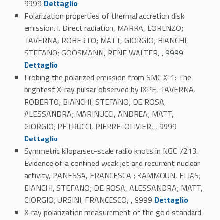
9999
Dettaglio
Polarization properties of thermal accretion disk
emission. I. Direct radiation, MARRA, LORENZO;
TAVERNA, ROBERTO; MATT, GIORGIO; BIANCHI,
Link identifier #identifier_person_155126-6
STEFANO; GOOSMANN, RENE WALTER, , 9999
Dettaglio
Probing the polarized emission from SMC X-1: The
brightest X-ray pulsar observed by IXPE, TAVERNA,
ROBERTO; BIANCHI, STEFANO; DE ROSA,
ALESSANDRA; MARINUCCI, ANDREA; MATT,
Link identifier #identifier_person_72070-7
GIORGIO; PETRUCCI, PIERRE-OLIVIER, , 9999
Dettaglio
Symmetric kiloparsec-scale radio knots in NGC 7213.
Evidence of a confined weak jet and recurrent nuclear
activity, PANESSA, FRANCESCA ; KAMMOUN, ELIAS;
BIANCHI, STEFANO; DE ROSA, ALESSANDRA; MATT,
Link identifier #identifier_person_13747-8
GIORGIO; URSINI, FRANCESCO, , 9999
Dettaglio
X-ray polarization measurement of the gold standard