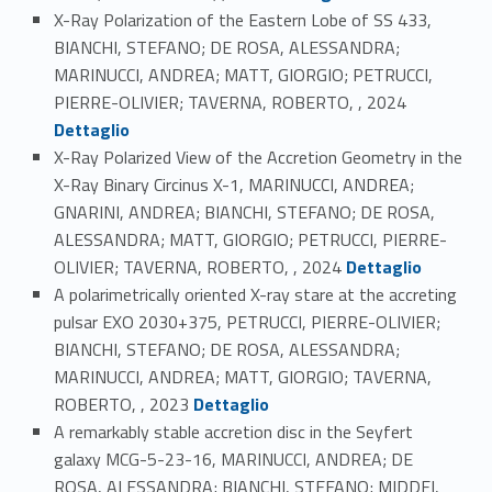
X-Ray Polarization of the Eastern Lobe of SS 433,
BIANCHI, STEFANO; DE ROSA, ALESSANDRA;
MARINUCCI, ANDREA; MATT, GIORGIO; PETRUCCI,
Link identifier #identifier_person_55538-64
PIERRE-OLIVIER; TAVERNA, ROBERTO, , 2024
Dettaglio
X-Ray Polarized View of the Accretion Geometry in the
X-Ray Binary Circinus X-1, MARINUCCI, ANDREA;
GNARINI, ANDREA; BIANCHI, STEFANO; DE ROSA,
ALESSANDRA; MATT, GIORGIO; PETRUCCI, PIERRE-
Link identifier #identifier_person_43681-65
OLIVIER; TAVERNA, ROBERTO, , 2024
Dettaglio
A polarimetrically oriented X-ray stare at the accreting
pulsar EXO 2030+375, PETRUCCI, PIERRE-OLIVIER;
BIANCHI, STEFANO; DE ROSA, ALESSANDRA;
MARINUCCI, ANDREA; MATT, GIORGIO; TAVERNA,
Link identifier #identifier_person_61792-66
ROBERTO, , 2023
Dettaglio
A remarkably stable accretion disc in the Seyfert
galaxy MCG-5-23-16, MARINUCCI, ANDREA; DE
ROSA, ALESSANDRA; BIANCHI, STEFANO; MIDDEI,