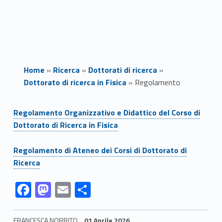
Home
»
Ricerca
»
Dottorati di ricerca
»
Dottorato di ricerca in Fisica
»
Regolamento
Link identifier #identifier__69124-1
R
Regolamento Organizzativo e Didattico del Corso di
Dottorato di Ricerca in Fisica
e
Link identifier #identifier__90233-2
g
Regolamento di Ateneo dei Corsi di Dottorato di
Ricerca
o
Link identifier #identifier__16015-3
Link identifier #identifier__125387-4
Link identifier #identifier__170198-5
Link identifier #identifier__9047-6
F
M
E
C
l
ac
as
m
o
a
e
to
ai
n
FRANCESCA NORRITO
01 Aprile 2026