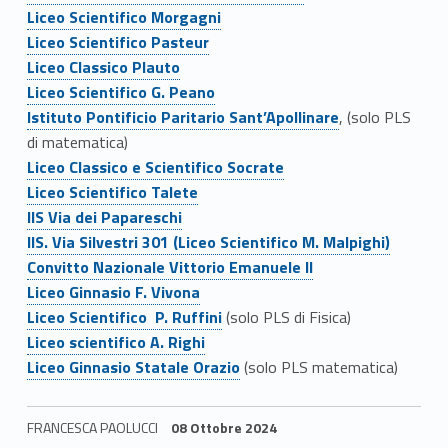
i
Link identifier #identifier__84615-20
Liceo Scientifico Morgagni
Link identifier #identifier__103738-21
a
Liceo Scientifico Pasteur
Link identifier #identifier__77072-22
Liceo Classico Plauto
n
Link identifier #identifier__191575-23
Liceo Scientifico G. Peano
Link identifier #identifier__104974-24
o
Istituto Pontificio Paritario Sant’Apollinare
, (solo PLS
di matematica)
L
Link identifier #identifier__24991-25
Liceo Classico e Scientifico Socrate
Link identifier #identifier__106648-26
Liceo Scientifico Talete
a
Link identifier #identifier__183447-27
IIS Via dei Papareschi
Link identifier #identifier__75344-28
u
IIS. Via Silvestri 301 (Liceo Scientifico M. Malpighi)
Link identifier #identifier__153815-29
Convitto Nazionale Vittorio Emanuele II
r
Link identifier #identifier__10583-30
Liceo Ginnasio F. Vivona
Link identifier #identifier__88653-31
e
Liceo Scientifico P. Ruffini
(solo PLS di Fisica)
Link identifier #identifier__143922-32
Liceo scientifico A. Righi
e
Link identifier #identifier__193160-33
Liceo Ginnasio Statale Orazio
(solo PLS matematica)
S
FRANCESCA PAOLUCCI
08 Ottobre 2024