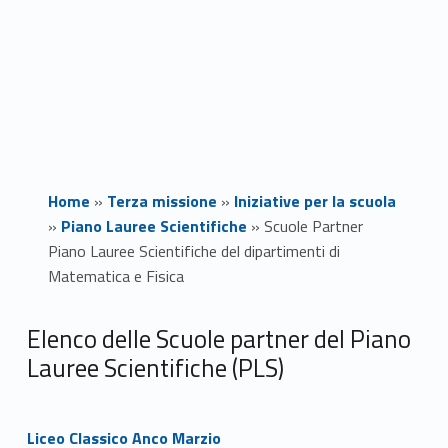
Home
»
Terza missione
»
Iniziative per la scuola
»
Piano Lauree Scientifiche
»
Scuole Partner
Piano Lauree Scientifiche del dipartimenti di
Matematica e Fisica
S
Elenco delle Scuole partner del Piano
Lauree Scientifiche (PLS)
c
u
Link identifier #identifier__90203-1
Liceo Classico Anco Marzio