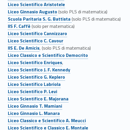
o
Link identifier #identifier__160320-2
Liceo Scientifico Aristotele
Link identifier #identifier__70901-3
Liceo Ginnasio Augusto
(solo PLS di matematica)
l
Link identifier #identifier__101829-4
Scuola Paritaria S. G. Battista
(solo PLS di matematica)
Link identifier #identifier__112632-5
e
IIS F. Caffè
(solo per matematica)
Link identifier #identifier__29426-6
Liceo Scientifico Cannizzaro
P
Link identifier #identifier__17134-7
Liceo Scientifico C. Cavour
Link identifier #identifier__17474-8
a
IIS E. De Amicis
, (solo PLS di matematica)
Link identifier #identifier__17983-9
Liceo Classico e Scientifico Democrito
r
Link identifier #identifier__152685-10
Liceo Scientifico Enriques
,
Link identifier #identifier__37940-11
Liceo Scientifico J. F. Kennedy
t
Link identifier #identifier__17482-12
Liceo Scientifico G. Keplero
Link identifier #identifier__197786-13
n
Liceo Scientifico Labriola
Link identifier #identifier__48973-14
Liceo Scientifico P. Levi
e
Link identifier #identifier__29546-15
Liceo Scientifico E. Majorana
Link identifier #identifier__184115-16
r
Liceo Ginnasio T. Mamiani
Link identifier #identifier__49301-17
Liceo Ginnasio L. Manara
P
Link identifier #identifier__1208-18
Liceo Classico e Scientifico A. Meucci
Link identifier #identifier__38773-19
Liceo Scientifico e Classico E. Montale