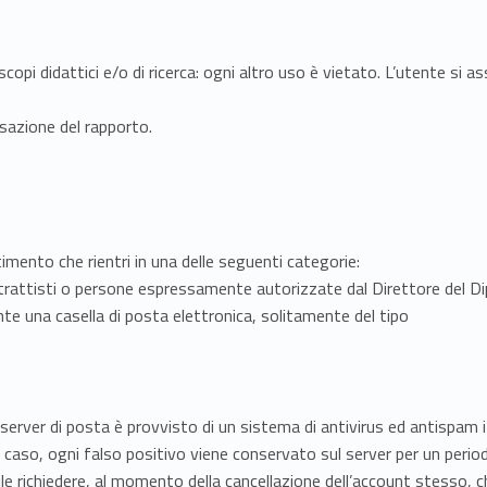
opi didattici e/o di ricerca: ogni altro uso è vietato. L’utente si ass
sazione del rapporto.
timento che rientri in una delle seguenti categorie:
rattisti o persone espressamente autorizzate dal Direttore del D
ente una casella di posta elettronica, solitamente del tipo
Il server di posta è provvisto di un sistema di antivirus ed antispa
i caso, ogni falso positivo viene conservato sul server per un peri
ibile richiedere, al momento della cancellazione dell’account stesso