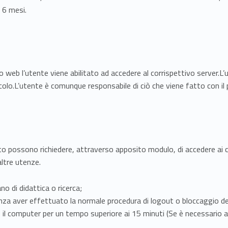
i 6 mesi.
zio web l’utente viene abilitato ad accedere al corrispettivo server.
lcolo.L’utente è comunque responsabile di ciò che viene fatto con il
nto possono richiedere, attraverso apposito modulo, di accedere ai calc
altre utenze.
no di didattica o ricerca;
enza aver effettuato la normale procedura di logout o bloccaggio d
y) il computer per un tempo superiore ai 15 minuti (Se è necessario 