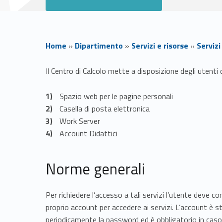
Home
»
Dipartimento
»
Servizi e risorse
»
Servizi
U
Il Centro di Calcolo mette a disposizione degli utenti 
s
Spazio web per le pagine personali
Casella di posta elettronica
o
Work Server
Account Didattici
A
Norme generali
c
c
Per richiedere l’accesso a tali servizi l’utente deve c
proprio account per accedere ai servizi. L’account è
periodicamente la password ed è obbligatorio in caso di