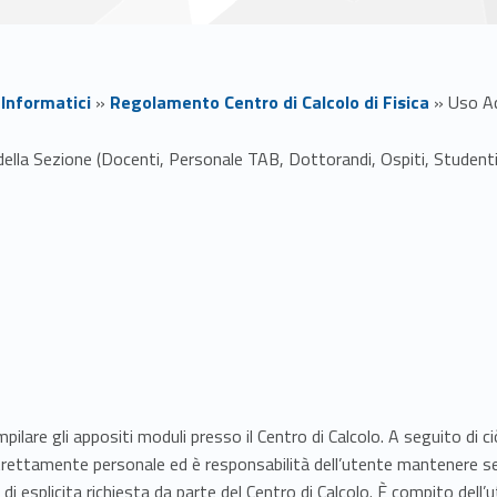
 Informatici
»
Regolamento Centro di Calcolo di Fisica
»
Uso A
della Sezione (Docenti, Personale TAB, Dottorandi, Ospiti, Studenti) 
ompilare gli appositi moduli presso il Centro di Calcolo. A seguito di 
 strettamente personale ed è responsabilità dell’utente mantenere
 esplicita richiesta da parte del Centro di Calcolo. È compito dell’u