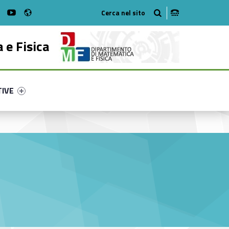
Radio
on Facebook
WebMan on Instagram
WebMan on Youtube
 e Fisica
ry-72745-53
ntifier #link-menu-primary-32903-62
TIVE