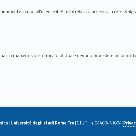
eamente in uso all’utente il PC ed il relativo accesso in rete. Valg
minali in maniera sistematica o abituale devono procedere ad una int
sica
|
Università degli studi Roma Tre
| C.F./P.I. n. 04400441004 |
Privac