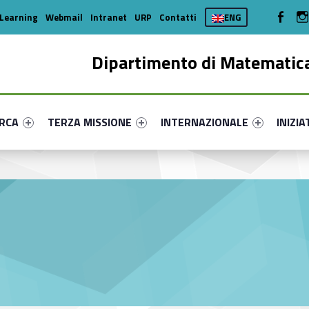
WebMan 
Learning
Webmail
Intranet
URP
Contatti
ENG
Dipartimento di Matematica
enu-primary-21456-16
dentifier #link-menu-primary-40865-35
Link identifier #link-menu-primary-54555-44
Link identifier #link-menu-prima
Link ide
ERCA
TERZA MISSIONE
INTERNAZIONALE
INIZIA