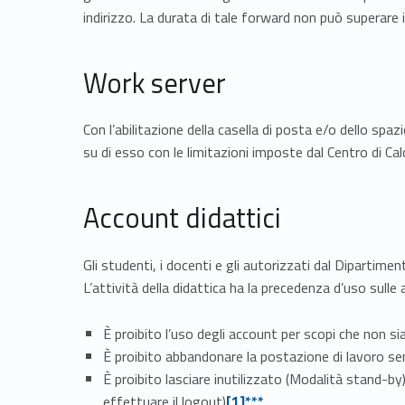
indirizzo. La durata di tale forward non può superare 
Work server
Con l’abilitazione della casella di posta e/o dello spa
su di esso con le limitazioni imposte dal Centro di Ca
Account didattici
Gli studenti, i docenti e gli autorizzati dal Dipartime
L’attività della didattica ha la precedenza d’uso sulle 
È proibito l’uso degli account per scopi che non sia
È proibito abbandonare la postazione di lavoro s
È proibito lasciare inutilizzato (Modalità stand-b
Link identifier #identifier__158292-1
effettuare il logout)
[1]***