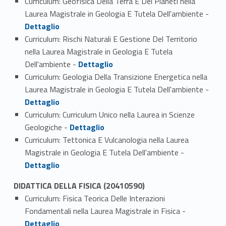
Curriculum: Geofisica Della Terra E Dei Pianeti nella
Link identifier #identifier_person_38283-1
Laurea Magistrale in Geologia E Tutela Dell'ambiente -
Dettaglio
Curriculum: Rischi Naturali E Gestione Del Territorio
nella Laurea Magistrale in Geologia E Tutela
Link identifier #identifier_person_179266-2
Dell'ambiente -
Dettaglio
Curriculum: Geologia Della Transizione Energetica nella
Link identifier #identifier_person_2645-3
Laurea Magistrale in Geologia E Tutela Dell'ambiente -
Dettaglio
Curriculum: Curriculum Unico nella Laurea in Scienze
Link identifier #identifier_person_118057-4
Geologiche -
Dettaglio
Curriculum: Tettonica E Vulcanologia nella Laurea
Link identifier #identifier_person_59328-5
Magistrale in Geologia E Tutela Dell'ambiente -
Dettaglio
DIDATTICA DELLA FISICA (20410590)
Curriculum: Fisica Teorica Delle Interazioni
Link identifier #identifier_person_69738-1
Fondamentali nella Laurea Magistrale in Fisica -
Dettaglio