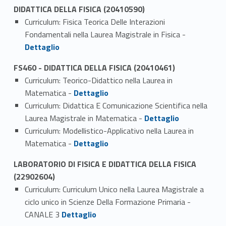
DIDATTICA DELLA FISICA (20410590)
Curriculum: Fisica Teorica Delle Interazioni
Link identifier #identifier_person_65309-1
Fondamentali nella Laurea Magistrale in Fisica -
Dettaglio
FS460 - DIDATTICA DELLA FISICA (20410461)
Curriculum: Teorico-Didattico nella Laurea in
Link identifier #identifier_person_63424-1
Matematica -
Dettaglio
Curriculum: Didattica E Comunicazione Scientifica nella
Link identifier #identifier_person_6375-2
Laurea Magistrale in Matematica -
Dettaglio
Curriculum: Modellistico-Applicativo nella Laurea in
Link identifier #identifier_person_9232-3
Matematica -
Dettaglio
LABORATORIO DI FISICA E DIDATTICA DELLA FISICA
(22902604)
Curriculum: Curriculum Unico nella Laurea Magistrale a
ciclo unico in Scienze Della Formazione Primaria -
Link identifier #identifier_person_95111-1
CANALE 3
Dettaglio