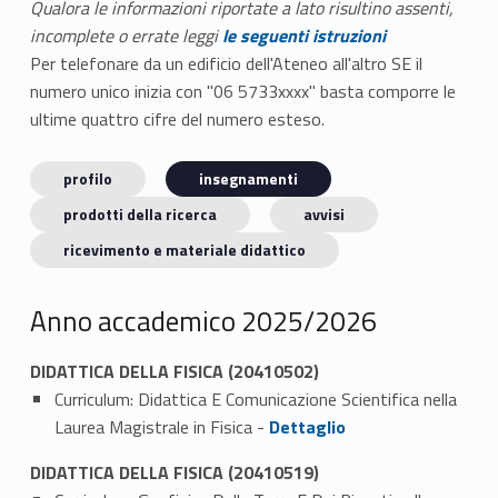
Qualora le informazioni riportate a lato risultino assenti,
incomplete o errate leggi
le seguenti istruzioni
Per telefonare da un edificio dell'Ateneo all'altro SE il
numero unico inizia con "06 5733xxxx" basta comporre le
ultime quattro cifre del numero esteso.
profilo
insegnamenti
prodotti della ricerca
avvisi
ricevimento e materiale didattico
Anno accademico 2025/2026
DIDATTICA DELLA FISICA (20410502)
Curriculum: Didattica E Comunicazione Scientifica nella
Link identifier #identifier_person_107375-1
Laurea Magistrale in Fisica -
Dettaglio
DIDATTICA DELLA FISICA (20410519)