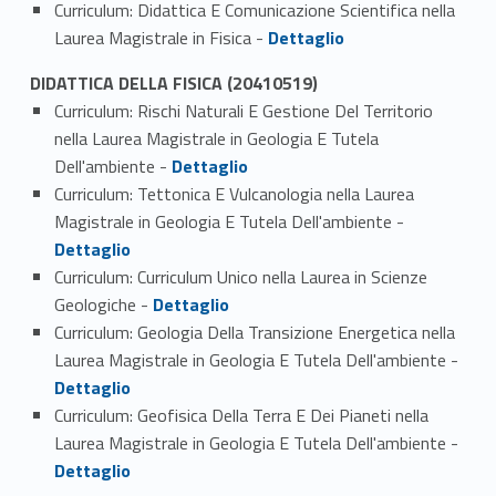
Curriculum: Didattica E Comunicazione Scientifica nella
Link identifier #identifier_person_172106-1
Laurea Magistrale in Fisica -
Dettaglio
DIDATTICA DELLA FISICA (20410519)
Curriculum: Rischi Naturali E Gestione Del Territorio
nella Laurea Magistrale in Geologia E Tutela
Link identifier #identifier_person_181863-1
Dell'ambiente -
Dettaglio
Curriculum: Tettonica E Vulcanologia nella Laurea
Link identifier #identifier_person_38895-2
Magistrale in Geologia E Tutela Dell'ambiente -
Dettaglio
Curriculum: Curriculum Unico nella Laurea in Scienze
Link identifier #identifier_person_167551-3
Geologiche -
Dettaglio
Curriculum: Geologia Della Transizione Energetica nella
Link identifier #identifier_person_49011-4
Laurea Magistrale in Geologia E Tutela Dell'ambiente -
Dettaglio
Curriculum: Geofisica Della Terra E Dei Pianeti nella
Link identifier #identifier_person_191578-5
Laurea Magistrale in Geologia E Tutela Dell'ambiente -
Dettaglio