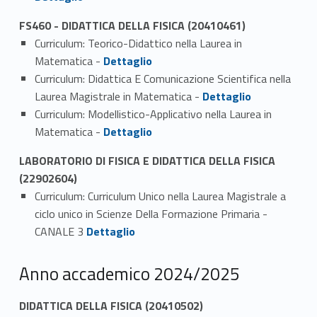
FS460 - DIDATTICA DELLA FISICA (20410461)
Curriculum: Teorico-Didattico nella Laurea in
Link identifier #identifier_person_38087-1
Matematica -
Dettaglio
Curriculum: Didattica E Comunicazione Scientifica nella
Link identifier #identifier_person_149817-2
Laurea Magistrale in Matematica -
Dettaglio
Curriculum: Modellistico-Applicativo nella Laurea in
Link identifier #identifier_person_97123-3
Matematica -
Dettaglio
LABORATORIO DI FISICA E DIDATTICA DELLA FISICA
(22902604)
Curriculum: Curriculum Unico nella Laurea Magistrale a
ciclo unico in Scienze Della Formazione Primaria -
Link identifier #identifier_person_125901-1
CANALE 3
Dettaglio
Anno accademico 2024/2025
DIDATTICA DELLA FISICA (20410502)