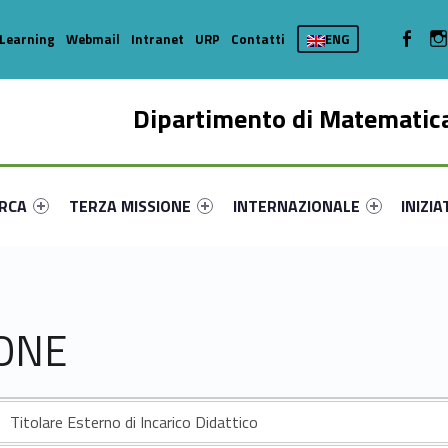
WebMan 
Learning
Webmail
Intranet
URP
Contatti
ENG
Dipartimento di Matematica
enu-primary-96412-16
dentifier #link-menu-primary-22325-35
Link identifier #link-menu-primary-29532-44
Link identifier #link-menu-prima
Link ide
ERCA
TERZA MISSIONE
INTERNAZIONALE
INIZIA
IONE
Titolare Esterno di Incarico Didattico