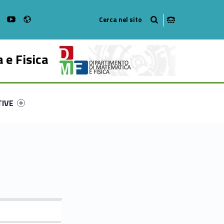
Radio
on Facebook
WebMan on Instagram
WebMan on Youtube
 e Fisica
ry-51625-53
ntifier #link-menu-primary-5159-62
TIVE