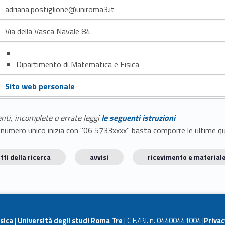
adriana.postiglione@uniroma3.it
Via della Vasca Navale 84
Dipartimento di Matematica e Fisica
Sito web personale
enti, incomplete o errate leggi
le seguenti istruzioni
E il numero unico inizia con "06 5733xxxx" basta comporre le ultime 
tti della ricerca
avvisi
ricevimento e materiale
sica
|
Università degli studi Roma Tre
| C.F./P.I. n. 04400441004 |
Privac