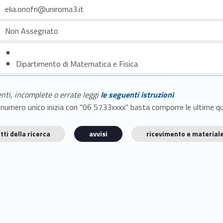
elia.onofri@uniroma3.it
Non Assegnato
Dipartimento di Matematica e Fisica
enti, incomplete o errate leggi
le seguenti istruzioni
E il numero unico inizia con "06 5733xxxx" basta comporre le ultime 
tti della ricerca
avvisi
ricevimento e materiale