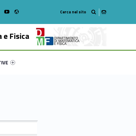
Radio
on Facebook
WebMan on Instagram
WebMan on Youtube
 e Fisica
ry-21846-53
ntifier #link-menu-primary-68804-62
TIVE