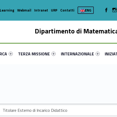
WebMan 
Learning
Webmail
Intranet
URP
Contatti
ENG
Dipartimento di Matematica
enu-primary-69972-16
dentifier #link-menu-primary-10345-35
Link identifier #link-menu-primary-48612-44
Link identifier #link-menu-prima
Link ide
ERCA
TERZA MISSIONE
INTERNAZIONALE
INIZIA
Titolare Esterno di Incarico Didattico