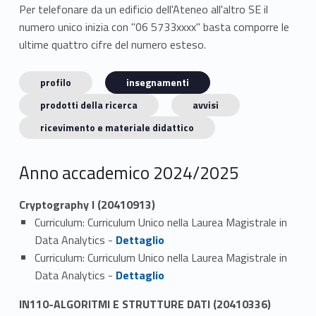
Per telefonare da un edificio dell'Ateneo all'altro SE il
numero unico inizia con "06 5733xxxx" basta comporre le
ultime quattro cifre del numero esteso.
profilo
insegnamenti
prodotti della ricerca
avvisi
ricevimento e materiale didattico
Anno accademico 2024/2025
Cryptography I (20410913)
Curriculum: Curriculum Unico nella Laurea Magistrale in
Link identifier #identifier_person_194096-1
Data Analytics -
Dettaglio
Curriculum: Curriculum Unico nella Laurea Magistrale in
Link identifier #identifier_person_121608-2
Data Analytics -
Dettaglio
IN110-ALGORITMI E STRUTTURE DATI (20410336)