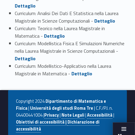
Dettaglio
Curriculum: Analisi Dei Dati E Statistica nella Laurea
Link identifier #identifier_person_103119-2
Magistrale in Scienze Computazionali -
Dettaglio
Curriculum: Teorico nella Laurea Magistrale in
Link identifier #identifier_person_40957-3
Matematica -
Dettaglio
Curriculum: Modellistica Fisica E Simulazioni Numeriche
Link identifier #identifier_person_170072-4
nella Laurea Magistrale in Scienze Computazionali -
Dettaglio
Curriculum: Modellistico-Applicativo nella Laurea
Link identifier #identifier_person_180454-5
Magistrale in Matematica -
Dettaglio
Copyright 2024
Dipartimento di Matematica e
Fisica
|
Università degli studi Roma Tre
| C.F./P.I. n.
04400441004 |
Privacy
|
Note Legali
|
Accessibilità
|
Obiettivi di accessibilità |
Dichiarazione di
accessibilità