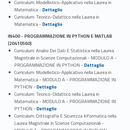
Curriculum: Modellistico-Applicativo nella Laurea in
Link identifier #identifier_person_74027-1
Matematica -
Dettaglio
Curriculum: Teorico-Didattico nella Laurea in
Link identifier #identifier_person_170862-2
Matematica -
Dettaglio
IN400 - PROGRAMMAZIONE IN PYTHON E MATLAB
(20410560)
Curriculum: Analisi Dei Dati E Statistica nella Laurea
Magistrale in Scienze Computazionali - MODULO A -
Link identifier #identifier_person_90216-1
PROGRAMMAZIONE IN PYTHON -
Dettaglio
Curriculum: Modellistico-Applicativo nella Laurea in
Matematica - MODULO A - PROGRAMMAZIONE IN
Link identifier #identifier_person_125485-2
PYTHON -
Dettaglio
Curriculum: Teorico-Didattico nella Laurea in
Matematica - MODULO A - PROGRAMMAZIONE IN
Link identifier #identifier_person_124927-3
PYTHON -
Dettaglio
Curriculum: Crittografia E Sicurezza Informatica nella
Laurea Magistrale in Scienze Computazionali -
Link identifier #identifier_person_97937-4