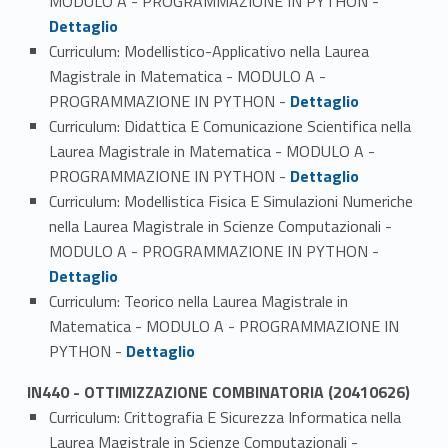
MODULO A - PROGRAMMAZIONE IN PYTHON -
Dettaglio
Curriculum: Modellistico-Applicativo nella Laurea
Magistrale in Matematica - MODULO A -
Link identifier #identifier_person_51079-5
PROGRAMMAZIONE IN PYTHON -
Dettaglio
Curriculum: Didattica E Comunicazione Scientifica nella
Laurea Magistrale in Matematica - MODULO A -
Link identifier #identifier_person_187597-6
PROGRAMMAZIONE IN PYTHON -
Dettaglio
Curriculum: Modellistica Fisica E Simulazioni Numeriche
nella Laurea Magistrale in Scienze Computazionali -
Link identifier #identifier_person_110683-7
MODULO A - PROGRAMMAZIONE IN PYTHON -
Dettaglio
Curriculum: Teorico nella Laurea Magistrale in
Matematica - MODULO A - PROGRAMMAZIONE IN
Link identifier #identifier_person_94033-8
PYTHON -
Dettaglio
IN440 - OTTIMIZZAZIONE COMBINATORIA (20410626)
Curriculum: Crittografia E Sicurezza Informatica nella
Link identifier #identifier_person_117282-1
Laurea Magistrale in Scienze Computazionali -