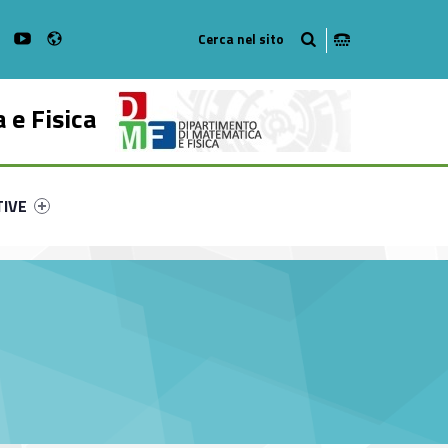
Radio
on Facebook
WebMan on Instagram
WebMan on Youtube
 e Fisica
ry-20181-53
ntifier #link-menu-primary-89317-62
TIVE