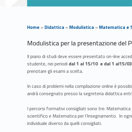
Home
»
Didattica
»
Modulistica
»
Matematica e S
I
Modulistica per la presentazione del P
s
Il piano di studi deve essere presentato on-line acced
studente, nei periodi
dal 1 al 15/10 e dal 1 al15/03
c
prenotare gli esami a scelta.
r
In caso di problemi nella compilazione online è possib
andrà consegnato presso la segreteria didattica entr
i
I percorsi formativi consigliati sono tre: Matematica 
t
scientifico e Matematica per l’Insegnamento. In ogni 
individuale diverso da quelli consigliati.