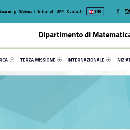
WebMan 
Learning
Webmail
Intranet
URP
Contatti
ENG
Dipartimento di Matematica
enu-primary-12720-16
dentifier #link-menu-primary-13274-35
Link identifier #link-menu-primary-60548-44
Link identifier #link-menu-prima
Link ide
ERCA
TERZA MISSIONE
INTERNAZIONALE
INIZIA