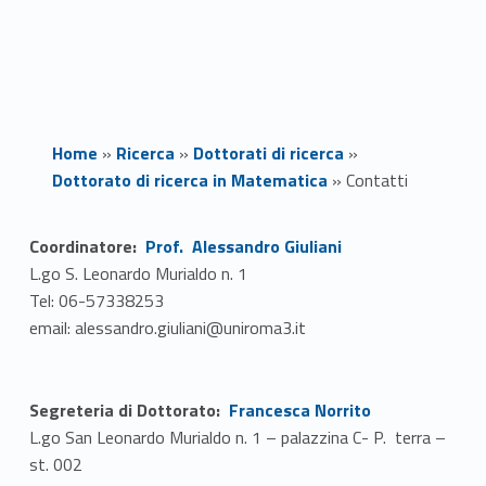
Home
»
Ricerca
»
Dottorati di ricerca
»
Dottorato di ricerca in Matematica
»
Contatti
Link identifier #identifier__117647-1
C
Coordinatore:
Prof. Alessandro Giuliani
L.go S. Leonardo Murialdo n. 1
o
Tel: 06-57338253
n
email: alessandro.giuliani@uniroma3.it
t
Link identifier #identifier__148385-2
Segreteria di Dottorato:
Francesca Norrito
a
L.go San Leonardo Murialdo n. 1 – palazzina C- P. terra –
t
st. 002