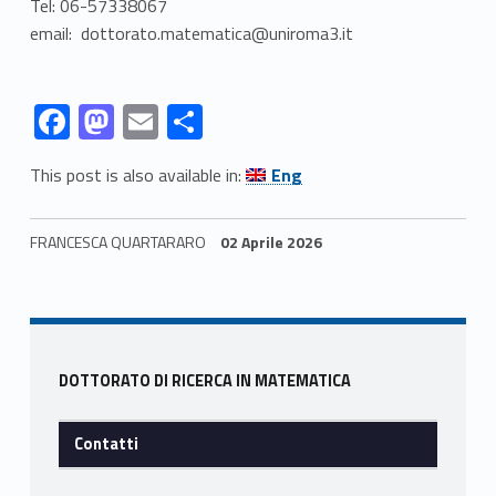
Tel: 06-57338067
t
email: dottorato.matematica@uniroma3.it
i
Link identifier #identifier__119271-3
Link identifier #identifier__153957-4
Link identifier #identifier__62046-5
Link identifier #identifier__95439-6
F
M
E
C
ac
as
m
o
Link identifier #identifier__83359-7
This post is also available in:
Eng
e
to
ai
n
b
d
l
di
FRANCESCA QUARTARARO
02 Aprile 2026
o
o
vi
Skip back to navigation
o
n
di
k
Sidebar
DOTTORATO DI RICERCA IN MATEMATICA
Contatti