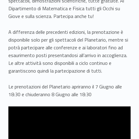
spettacoli, dimostrazioni scientifiche, tutte gratuite. Al
u
Dipartimento di Matematica e Fisica tutti gli Occhi su
Giove e sulla scienza. Partecipa anche tu!
G
i
A differenza delle precedenti edizioni, la prenotazione è
disponibile solo per gli spettacoli del Planetario, mentre si
o
potrà partecipare alle conferenze e ai laboratori fino ad
v
esaurimento posti presentandosi all’arrivo in accoglienza.
Le altre attività sono disponibili a ciclo continuo e
e
garantiscono quindi la partecipazione di tutti.
Le prenotazioni del Planetario apriranno il 7 Giugno alle
18:30 e chiuderanno 8 Giugno alle 18:30