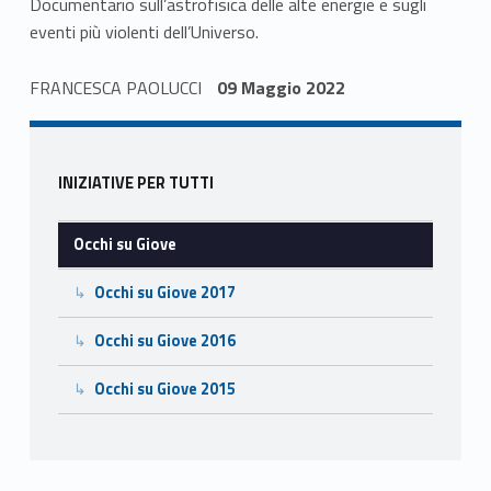
Documentario sull’astrofisica delle alte energie e sugli
eventi più violenti dell’Universo.
Skip back to navigation
FRANCESCA PAOLUCCI
09 Maggio 2022
Sidebar
INIZIATIVE PER TUTTI
Occhi su Giove
Occhi su Giove 2017
Occhi su Giove 2016
Occhi su Giove 2015