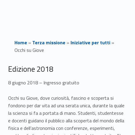
Home
»
Terza missione
»
Iniziative per tutti
»
Occhi su Giove
O
Edizione 2018
c
8 giugno 2018 – Ingresso gratuito
c
Occhi su Giove, dove curiosità, fascino e scoperta si
h
fondono per dar vita ad una serata unica, durante la quale
la scienza si fa a portata di mano. Studenti, studentesse
i
e docenti guidano il pubblico alla scoperta del mondo della
s
fisica e dell’astronomia con conferenze, esperimenti,