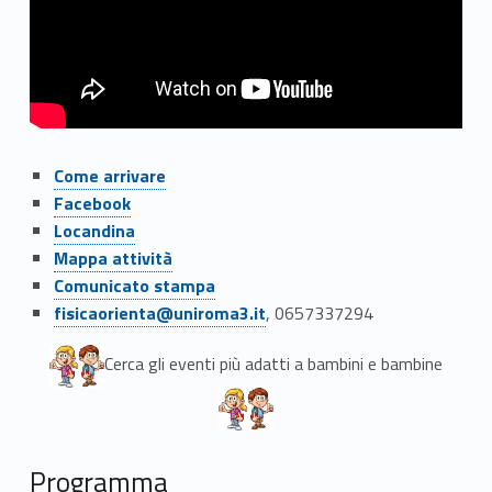
Link identifier #identifier__97977-1
Come arrivare
Link identifier #identifier__134553-2
Facebook
Link identifier #identifier__5643-3
Locandina
Link identifier #identifier__24634-4
Mappa attività
Link identifier #identifier__118381-5
Comunicato stampa
Link identifier #identifier__185092-6
fisicaorienta@uniroma3.it
, 0657337294
Cerca gli eventi più adatti a bambini e bambine
Programma